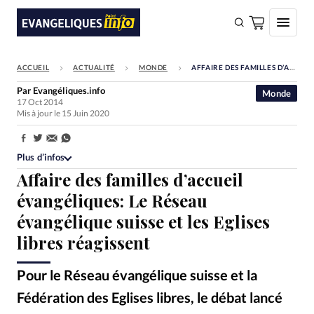
ACCUEIL
ACTUALITÉ
MONDE
AFFAIRE DES FAMILLES D’ACCUEIL ÉVANGÉLIQUES: LE RÉSEAU ÉVANGÉLIQUE SUISSE ET LES EGLISES LIBRES RÉAGISSENT
FAIRE UN DON
Par
Evangéliques.info
Monde
17 Oct 2014
Faire un don
Mis à jour le 15 Juin 2020
Eglises
Partager:
Société
Plus d’infos
Affaire des familles d’accueil
Monde
évangéliques: Le Réseau
Bible
évangélique suisse et les Eglises
Toute l'actualité
libres réagissent
Se connecter
Pour le Réseau évangélique suisse et la
Devise:
CHF
Fédération des Eglises libres, le débat lancé