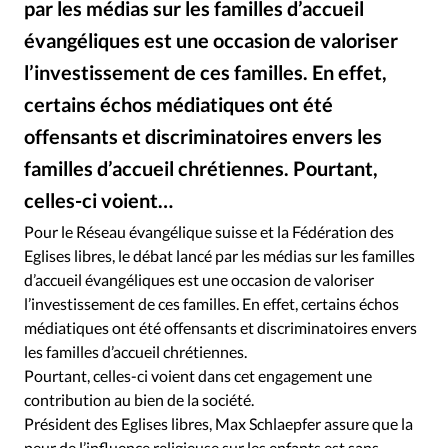
par les médias sur les familles d’accueil
RUBRIQUES
Toute l'actualité
Bible
Culture
Economie
évangéliques est une occasion de valoriser
Eglises
Histoire
Laicité
Liberté religieuse
l’investissement de ces familles. En effet,
Mission
Monde
People
Politique
Religions
certains échos médiatiques ont été
Société
offensants et discriminatoires envers les
familles d’accueil chrétiennes. Pourtant,
celles-ci voient…
Pour le Réseau évangélique suisse et la Fédération des
Eglises libres, le débat lancé par les médias sur les familles
d’accueil évangéliques est une occasion de valoriser
l’investissement de ces familles. En effet, certains échos
médiatiques ont été offensants et discriminatoires envers
les familles d’accueil chrétiennes.
Pourtant, celles-ci voient dans cet engagement une
contribution au bien de la société.
Président des Eglises libres, Max Schlaepfer assure que la
peur de l’influence religieuse sur les enfants est sans