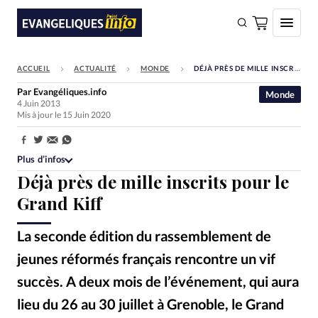
ACCUEIL
ACTUALITÉ
MONDE
DÉJÀ PRÈS DE MILLE INSCRITS POUR LE GRAND KIFF
FAIRE UN DON
Par
Evangéliques.info
Monde
4 Juin 2013
Faire un don
Mis à jour le 15 Juin 2020
Eglises
Partager:
Société
Plus d’infos
Déjà près de mille inscrits pour le
Monde
Grand Kiff
Bible
La seconde édition du rassemblement de
Toute l'actualité
jeunes réformés français rencontre un vif
Se connecter
succès. A deux mois de l’événement, qui aura
Devise:
CHF
lieu du 26 au 30 juillet à Grenoble, le Grand