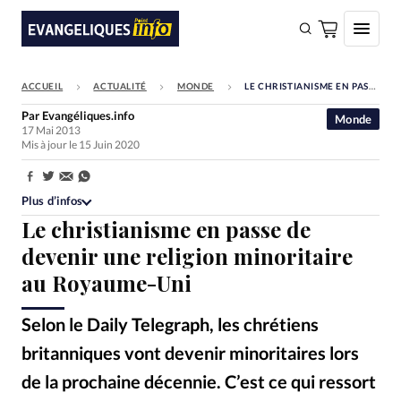
ACCUEIL
ACTUALITÉ
MONDE
LE CHRISTIANISME EN PASSE DE DEVENIR UNE RELIGION MINORITAIRE AU ROYAUME-UNI
FAIRE UN DON
Par
Evangéliques.info
Monde
17 Mai 2013
Faire un don
Mis à jour le 15 Juin 2020
Eglises
Partager:
Société
Plus d’infos
Le christianisme en passe de
Monde
devenir une religion minoritaire
Bible
au Royaume-Uni
Toute l'actualité
Selon le Daily Telegraph, les chrétiens
Se connecter
britanniques vont devenir minoritaires lors
Devise:
CHF
de la prochaine décennie. C’est ce qui ressort