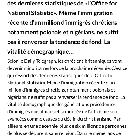
des dernières statistiques de «l’Office for
RUBRIQUES
Toute l'actualité
Bible
Culture
Economie
National Statistic». Même l’immigration
Eglises
Histoire
Laicité
Liberté religieuse
récente d’un million d’immigrés chrétiens,
Mission
Monde
People
Politique
Religions
notamment polonais et nigérians, ne suffit
Société
pas à renverser la tendance de fond. La
vitalité démographique…
Selon le Daily Telegraph, les chrétiens britanniques vont
devenir minoritaires lors de la prochaine décennie. C’est ce
qui ressort des dernières statistiques de «l’Office for
National Statistic». Même l’immigration récente d’un
million d’immigrés chrétiens, notamment polonais et
nigérians, ne suffit pas à renverser la tendance de fond. La
vitalité démographique des générations précédentes
d’immigrés musulmans et la montée de l’athéisme sont
avancées comme causes du déclin du christianisme. Par
ailleurs, en une décennie, plus de six millions de personnes
de plus se déclarent sans religion. Dans le même laps de