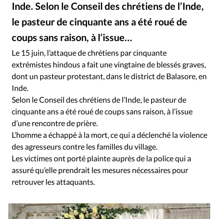
RUBRIQUES
Inde. Selon le Conseil des chrétiens de l’Inde,
Toute l'actualité
Bible
Culture
Economie
le pasteur de cinquante ans a été roué de
Eglises
Histoire
Laicité
Liberté religieuse
coups sans raison, à l’issue…
Mission
Monde
People
Politique
Religions
Le 15 juin, l’attaque de chrétiens par cinquante
Société
extrémistes hindous a fait une vingtaine de blessés graves,
dont un pasteur protestant, dans le district de Balasore, en
Inde.
Selon le Conseil des chrétiens de l’Inde, le pasteur de
cinquante ans a été roué de coups sans raison, à l’issue
d’une rencontre de prière.
L’homme a échappé à la mort, ce qui a déclenché la violence
des agresseurs contre les familles du village.
Les victimes ont porté plainte auprès de la police qui a
assuré qu’elle prendrait les mesures nécessaires pour
retrouver les attaquants.