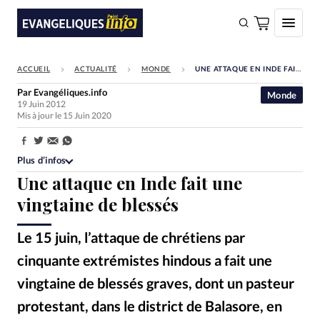
ACCUEIL
ACTUALITÉ
MONDE
UNE ATTAQUE EN INDE FAIT UNE VINGTAINE DE BLESSÉS
FAIRE UN DON
Par
Evangéliques.info
Monde
19 Juin 2012
Faire un don
Mis à jour le 15 Juin 2020
Eglises
Partager:
Société
Plus d’infos
Une attaque en Inde fait une
Monde
vingtaine de blessés
Bible
Le 15 juin, l’attaque de chrétiens par
Toute l'actualité
cinquante extrémistes hindous a fait une
Se connecter
vingtaine de blessés graves, dont un pasteur
Devise:
CHF
protestant, dans le district de Balasore, en