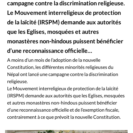
campagne contre la discrimination religieuse.
RUBRIQUES
Toute l'actualité
Bible
Culture
Economie
Le Mouvement interreligieux de protection
Eglises
Histoire
Laicité
Liberté religieuse
de la laïcité (IRSPM) demande aux autorités
Mission
Monde
People
Politique
Religions
que les Eglises, mosquées et autres
Société
monastères non-hindous puissent bénéficier
d’une reconnaissance officielle…
A moins d’un mois de l’adoption de la nouvelle
Constitution, les différentes minorités religieuses du
Népal ont lancé une campagne contre la discrimination
religieuse.
Le Mouvement interreligieux de protection de la laïcité
(IRSPM) demande aux autorités que les Eglises, mosquées
et autres monastères non-hindous puissent bénéficier
d’une reconnaissance officielle et de l’exemption fiscale,
contrairement à ce que prévoit la nouvelle Constitution.