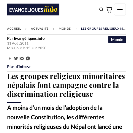
ACCUEIL
ACTUALITÉ
MONDE
LES GROUPES RELIGIEUX MINORITAIRES NÉPALAIS FONT CAMPAGNE CONTRE LA DISCRIMINATION RELIGIEUSE
FAIRE UN DON
Par
Evangéliques.info
Monde
11 Août 2011
Faire un don
Mis à jour le 15 Juin 2020
Eglises
Partager:
Société
Plus d’infos
Les groupes religieux minoritaires
Monde
népalais font campagne contre la
Bible
discrimination religieuse
Toute l'actualité
A moins d’un mois de l’adoption de la
Se connecter
nouvelle Constitution, les différentes
Devise:
CHF
minorités religieuses du Népal ont lancé une