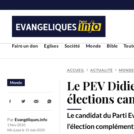
Faire un don
Eglises
Société
Monde
Bible
Toute
ACCUEIL
ACTUALITÉ
MONDE
RUBRIQUES
Le PEV Didi
Monde
Toute l'actualité
Bible
Cul
élections ca
Partager:
Economie
Eglises
Histoir
Le candidat du Parti E
Par
Evangéliques.info
Liberté religieuse
Mission
l’élection complémenta
1 Nov 2010
Mis à jour le 15 Juin 2020