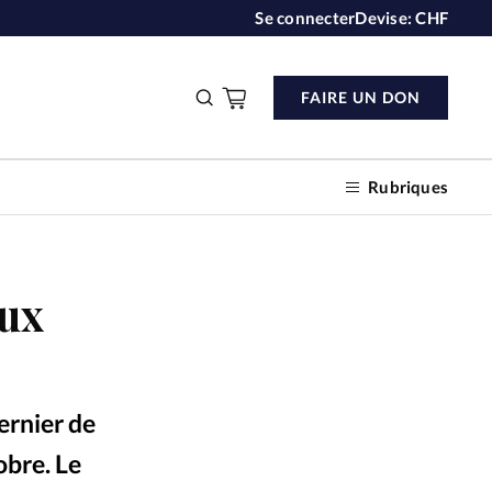
Se connecter
Devise:
CHF
FAIRE UN DON
Rubriques
aux
n don
s
ernier de
ction
obre. Le