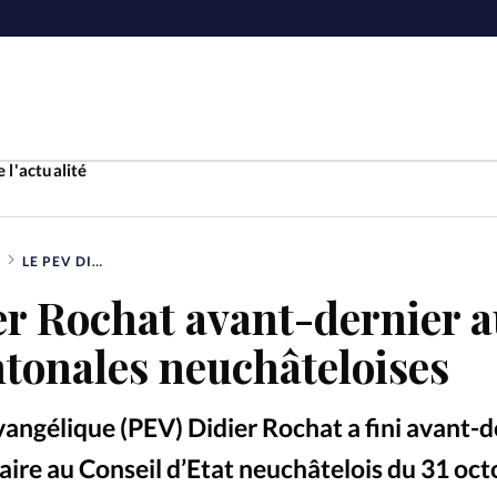
 l'actualité
LE PEV DIDIER ROCHAT AVANT-DERNIER AUX ÉLECTIONS CANTONALES NEUCHÂTELOISES
Accueil
er Rochat avant-dernier 
ture
Faire u
ntonales neuchâteloises
e
Laicité
À propo
vangélique (PEV) Didier Rochat a fini avant-d
Monde
La réda
ire au Conseil d’Etat neuchâtelois du 31 oct