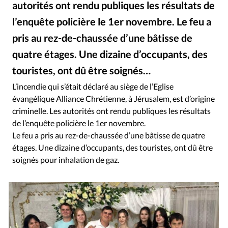
autorités ont rendu publiques les résultats de
RUBRIQUES
Toute l'actualité
Bible
Culture
Economie
l’enquête policière le 1er novembre. Le feu a
Eglises
Histoire
Laicité
Liberté religieuse
pris au rez-de-chaussée d’une bâtisse de
Mission
Monde
People
Politique
Religions
quatre étages. Une dizaine d’occupants, des
Société
touristes, ont dû être soignés…
L’incendie qui s’était déclaré au siège de l’Eglise
évangélique Alliance Chrétienne, à Jérusalem, est d’origine
criminelle. Les autorités ont rendu publiques les résultats
de l’enquête policière le 1er novembre.
Le feu a pris au rez-de-chaussée d’une bâtisse de quatre
étages. Une dizaine d’occupants, des touristes, ont dû être
soignés pour inhalation de gaz.