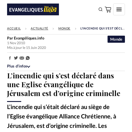
ACCUEIL
ACTUALITÉ
MONDE
L’INCENDIE QUI S’EST DÉCLARÉ DANS UNE EGLISE ÉVANGÉLIQUE DE JÉRUSALEM EST D’ORIGINE CRIMINELLE
FAIRE UN DON
Par
Evangéliques.info
Monde
1 Nov 2010
Faire un don
Mis à jour le 15 Juin 2020
Eglises
Partager:
Société
Plus d’infos
L’incendie qui s’est déclaré dans
Monde
une Eglise évangélique de
Bible
Jérusalem est d’origine criminelle
Toute l'actualité
L’incendie qui s’était déclaré au siège de
Se connecter
l’Eglise évangélique Alliance Chrétienne, à
Devise:
CHF
Jérusalem, est d’origine criminelle. Les