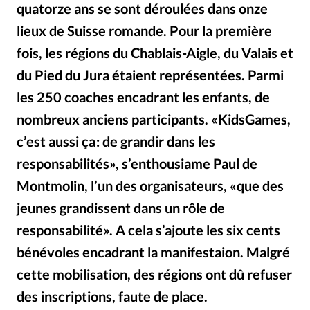
RUBRIQUES
quatorze ans se sont déroulées dans onze
Toute l'actualité
Bible
Culture
Economie
lieux de Suisse romande. Pour la première
Eglises
Histoire
Laicité
Liberté religieuse
fois, les régions du Chablais-Aigle, du Valais et
Mission
Monde
People
Politique
Religions
du Pied du Jura étaient représentées. Parmi
Société
les 250 coaches encadrant les enfants, de
nombreux anciens participants. «KidsGames,
c’est aussi ça : de grandir dans les
responsabilités», s’enthousiame Paul de
Montmolin, l’un des organisateurs, «que des
jeunes grandissent dans un rôle de
responsabilité». A cela s’ajoute les six cents
bénévoles encadrant la manifestaion. Malgré
cette mobilisation, des régions ont dû refuser
des inscriptions, faute de place.
Alliance Presse
©