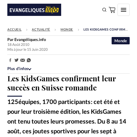
ACCUEIL
ACTUALITÉ
MONDE
LES KIDSGAMES CONFIRMENT LEUR SUCCÈS EN SUISSE ROMANDE
FAIRE UN DON
Par
Evangéliques.info
Monde
18 Août 2010
Faire un don
Mis à jour le 15 Juin 2020
Eglises
Partager:
Société
Plus d’infos
Les KidsGames confirment leur
Monde
succès en Suisse romande
Bible
125équipes, 1700 participants : cet été et
Toute l'actualité
pour leur troisième édition, les KidsGames
Se connecter
ont tenu toutes leurs promesses. Du 8 au 14
Devise:
CHF
août, ces joutes sportives pour les sept à