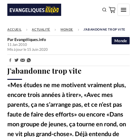
ACCUEIL
ACTUALITÉ
MONDE
J’ABANDONNE TROP VITE
FAIRE UN DON
Par
Evangéliques.info
Monde
11 Jan 2010
Faire un don
Mis à jour le 15 Juin 2020
Eglises
Partager:
Société
J’abandonne trop vite
Monde
«Mes études ne me motivent vraiment plus,
Bible
encore trois années à tirer», «Avec mes
Toute l'actualité
parents, ça ne s’arrange pas, et ce n’est pas
faute de faire des efforts» ou encore «Dans
Se connecter
mon groupe de jeunes, ça tourne en rond, on
Devise:
CHF
ne vit plus grand-chose». Déjà entendu de