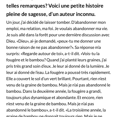
RUBRIQUES
telles remarques? Voici une petite histoire
Toute l'actualité
Bible
Culture
Economie
pleine de sagesse, d’un auteur inconnu.
Eglises
Histoire
Laicité
Liberté religieuse
Un jour, j’ai décidé de laisser tomber. D’abandonner mon
Mission
Monde
People
Politique
Religions
emploi, ma relation, ma foi. Je voulais abandonner ma vie.
Société
Je suis allé dans la forêt pour une dernière discussion avec
Dieu. «Dieu», ai-je demandé, «peux-tu me donner une
bonne raison de ne pas abandonner?». Sa réponse m’a
surpris: «Regarde autour de toi», a-t-il dit. «Vois-tu la
fougère et le bambou? Quand j’ai planté leurs graines, j’ai
pris très grand soin d’eux. Je leur ai donné de la lumière. Je
leur ai donné de l’eau. La fougère a poussé très rapidement.
Elle a couvert le sol d’un vert brillant. Pourtant, rien n’est
venu de la graine de bambou. Mais je n’ai pas abandonné le
bambou. Dans la deuxième année, la fougère a grandi,
toujours plus dynamique et abondante. Et encore, rien
n’est venu de la graine de bambou. Mais je n’ai pas
abandonné le bambou», a-t-il dit. «La troisième année, la
graine de bambou ne donnait toujours rien. Mais je ne