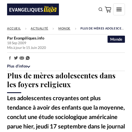
ACCUEIL
ACTUALITÉ
MONDE
PLUS DE MÈRES ADOLESCENTES DANS LES FOYERS RELIGIEUX
FAIRE UN DON
Par
Evangéliques.info
Monde
18 Sep 2009
Faire un don
Mis à jour le 15 Juin 2020
Eglises
Partager:
Société
Plus d’infos
Plus de mères adolescentes dans
Monde
les foyers religieux
Bible
Les adolescentes croyantes ont plus
Toute l'actualité
tendance à avoir des enfants que la moyenne,
Se connecter
conclut une étude sociologique américaine
Devise:
CHF
parue hier, jeudi 17 septembre dans le journal