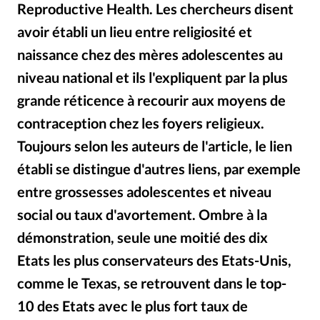
RUBRIQUES
Reproductive Health. Les chercheurs disent
Toute l'actualité
Bible
Culture
Economie
avoir établi un lieu entre religiosité et
Eglises
Histoire
Laicité
Liberté religieuse
naissance chez des mères adolescentes au
Mission
Monde
People
Politique
Religions
niveau national et ils l'expliquent par la plus
Société
grande réticence à recourir aux moyens de
contraception chez les foyers religieux.
Toujours selon les auteurs de l'article, le lien
établi se distingue d'autres liens, par exemple
entre grossesses adolescentes et niveau
social ou taux d'avortement. Ombre à la
démonstration, seule une moitié des dix
Etats les plus conservateurs des Etats-Unis,
comme le Texas, se retrouvent dans le top-
10 des Etats avec le plus fort taux de