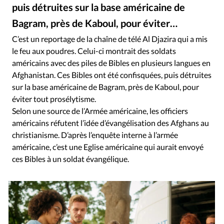
RUBRIQUES
puis détruites sur la base américaine de
Toute l'actualité
Bible
Culture
Economie
Bagram, près de Kaboul, pour éviter…
Eglises
Histoire
Laicité
Liberté religieuse
C’est un reportage de la chaîne de télé Al Djazira qui a mis
Mission
Monde
People
Politique
Religions
le feu aux poudres. Celui-ci montrait des soldats
Société
américains avec des piles de Bibles en plusieurs langues en
Afghanistan. Ces Bibles ont été confisquées, puis détruites
sur la base américaine de Bagram, près de Kaboul, pour
éviter tout prosélytisme.
Selon une source de l’Armée américaine, les officiers
américains réfutent l’idée d’évangélisation des Afghans au
christianisme. D’après l’enquête interne à l’armée
américaine, c’est une Eglise américaine qui aurait envoyé
ces Bibles à un soldat évangélique.