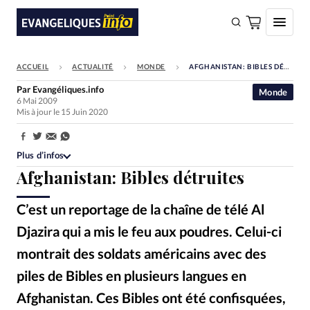
ACCUEIL
ACTUALITÉ
MONDE
AFGHANISTAN: BIBLES DÉTRUITES
FAIRE UN DON
Par
Evangéliques.info
Monde
6 Mai 2009
Faire un don
Mis à jour le 15 Juin 2020
Eglises
Partager:
Société
Plus d’infos
Afghanistan: Bibles détruites
Monde
Bible
C’est un reportage de la chaîne de télé Al
Toute l'actualité
Djazira qui a mis le feu aux poudres. Celui-ci
montrait des soldats américains avec des
Se connecter
piles de Bibles en plusieurs langues en
Devise:
CHF
Afghanistan. Ces Bibles ont été confisquées,