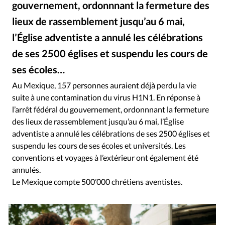
gouvernement, ordonnnant la fermeture des
RUBRIQUES
Toute l'actualité
Bible
Culture
Economie
lieux de rassemblement jusqu’au 6 mai,
Eglises
Histoire
Laicité
Liberté religieuse
l’Église adventiste a annulé les célébrations
Mission
Monde
People
Politique
Religions
de ses 2500 églises et suspendu les cours de
Société
ses écoles…
Au Mexique, 157 personnes auraient déjà perdu la vie
suite à une contamination du virus H1N1. En réponse à
l’arrêt fédéral du gouvernement, ordonnnant la fermeture
des lieux de rassemblement jusqu’au 6 mai, l’Église
adventiste a annulé les célébrations de ses 2500 églises et
suspendu les cours de ses écoles et universités. Les
conventions et voyages à l’extérieur ont également été
annulés.
Le Mexique compte 500’000 chrétiens aventistes.