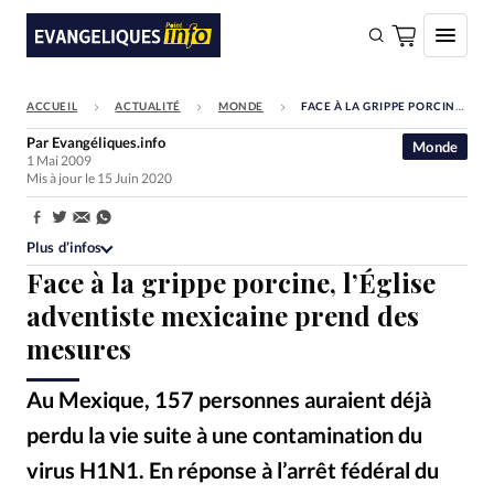
ACCUEIL
ACTUALITÉ
MONDE
FACE À LA GRIPPE PORCINE, L’ÉGLISE ADVENTISTE MEXICAINE PREND DES MESURES
FAIRE UN DON
Par
Evangéliques.info
Monde
1 Mai 2009
Faire un don
Mis à jour le 15 Juin 2020
Eglises
Partager:
Société
Plus d’infos
Face à la grippe porcine, l’Église
Monde
adventiste mexicaine prend des
Bible
mesures
Toute l'actualité
Au Mexique, 157 personnes auraient déjà
Se connecter
perdu la vie suite à une contamination du
Devise:
CHF
virus H1N1. En réponse à l’arrêt fédéral du