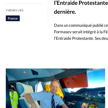
l’Entraide Protestante
People
Politique
Religion
dernière.
THÈMES LIÉS:
France
Dans un communiqué publié cett
Formasev serait intégré à la F
l’Entraide Protestante. Ses de