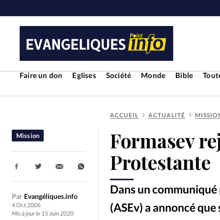
Faire un don
Eglises
Société
Monde
Bible
Toute
ACCUEIL
ACTUALITÉ
MISSIO
RUBRIQUES
Formasev rej
Mission
Toute l'actualité
Bible
Cul
Protestante
Partager:
Economie
Eglises
Histoir
Dans un communiqué pu
Par
Evangéliques.info
Liberté religieuse
Mission
(ASEv) a annoncé que s
4 Oct 2006
Mis à jour le 15 Juin 2020