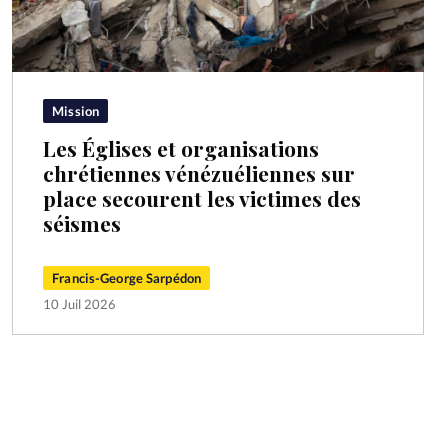
Mission
Les Églises et organisations
chrétiennes vénézuéliennes sur
place secourent les victimes des
séismes
Francis-George Sarpédon
10 Juil 2026