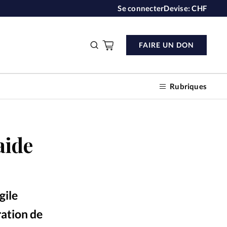
Se connecter
Devise:
CHF
FAIRE UN DON
Rubriques
aide
n don
s
gile
ction
ration de