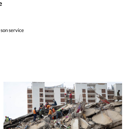
e
mpte
ent d'adresse
 son service
ntacter