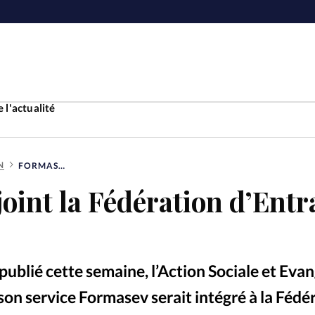
 l'actualité
N
FORMASEV REJOINT LA FÉDÉRATION D’ENTRAIDE PROTESTANTE
Accueil
oint la Fédération d’Entr
ture
Faire u
e
Laicité
À propo
blié cette semaine, l’Action Sociale et Evan
Monde
La réda
on service Formasev serait intégré à la Fédé