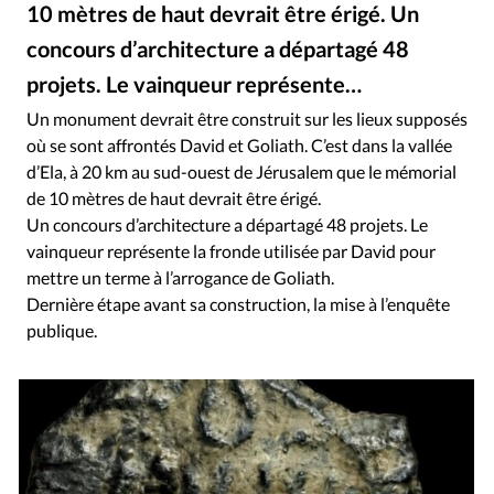
RUBRIQUES
10 mètres de haut devrait être érigé. Un
Toute l'actualité
Bible
Culture
Economie
concours d’architecture a départagé 48
Eglises
Histoire
Laicité
Liberté religieuse
projets. Le vainqueur représente…
Mission
Monde
People
Politique
Religions
Un monument devrait être construit sur les lieux supposés
Société
où se sont affrontés David et Goliath. C’est dans la vallée
d’Ela, à 20 km au sud-ouest de Jérusalem que le mémorial
de 10 mètres de haut devrait être érigé.
Un concours d’architecture a départagé 48 projets. Le
vainqueur représente la fronde utilisée par David pour
mettre un terme à l’arrogance de Goliath.
Dernière étape avant sa construction, la mise à l’enquête
publique.