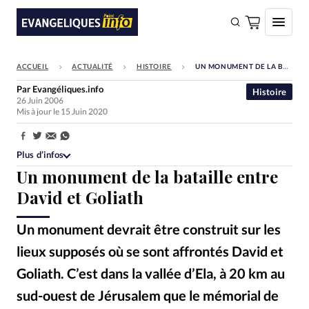
ACCUEIL
ACTUALITÉ
HISTOIRE
UN MONUMENT DE LA BATAILLE ENTRE DAVID ET GOLIATH
FAIRE UN DON
Par
Evangéliques.info
Histoire
26 Juin 2006
Faire un don
Mis à jour le 15 Juin 2020
Eglises
Partager:
Société
Plus d’infos
Un monument de la bataille entre
Monde
David et Goliath
Bible
Un monument devrait être construit sur les
Toute l'actualité
lieux supposés où se sont affrontés David et
Se connecter
Goliath. C’est dans la vallée d’Ela, à 20 km au
Devise:
CHF
sud-ouest de Jérusalem que le mémorial de