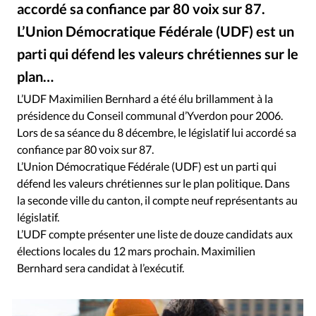
RUBRIQUES
accordé sa confiance par 80 voix sur 87.
Toute l'actualité
Bible
Culture
Economie
L’Union Démocratique Fédérale (UDF) est un
Eglises
Histoire
Laicité
Liberté religieuse
parti qui défend les valeurs chrétiennes sur le
Mission
Monde
People
Politique
Religions
plan…
Société
L’UDF Maximilien Bernhard a été élu brillamment à la
présidence du Conseil communal d’Yverdon pour 2006.
Lors de sa séance du 8 décembre, le législatif lui accordé sa
confiance par 80 voix sur 87.
L’Union Démocratique Fédérale (UDF) est un parti qui
défend les valeurs chrétiennes sur le plan politique. Dans
la seconde ville du canton, il compte neuf représentants au
législatif.
L’UDF compte présenter une liste de douze candidats aux
élections locales du 12 mars prochain. Maximilien
Bernhard sera candidat à l’exécutif.