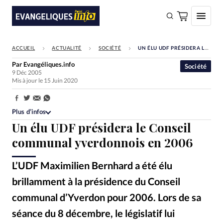
ACCUEIL
ACTUALITÉ
SOCIÉTÉ
UN ÉLU UDF PRÉSIDERA LE CONSEIL COMMUNAL YVERDONNOIS EN 2006
FAIRE UN DON
Par
Evangéliques.info
Société
9 Déc 2005
Faire un don
Mis à jour le 15 Juin 2020
Eglises
Partager:
Société
Plus d’infos
Un élu UDF présidera le Conseil
Monde
communal yverdonnois en 2006
Bible
L’UDF Maximilien Bernhard a été élu
Toute l'actualité
brillamment à la présidence du Conseil
Se connecter
communal d’Yverdon pour 2006. Lors de sa
Devise:
CHF
séance du 8 décembre, le législatif lui