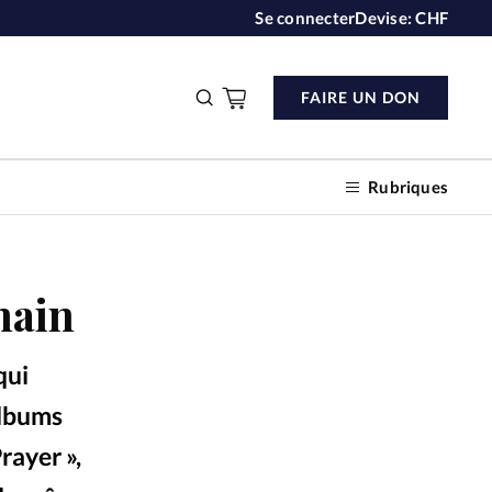
Se connecter
Devise:
CHF
FAIRE UN DON
Rubriques
main
n don
qui
s
albums
rayer »,
ction