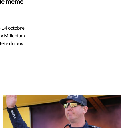
 de même
mpte
ent d'adresse
le 14 octobre
n « Millenium
ntacter
tête du box