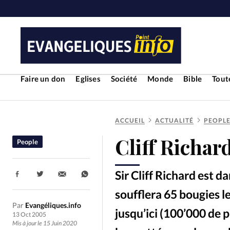
Faire un don
Eglises
Société
Monde
Bible
Toute
ACCUEIL
ACTUALITÉ
PEOPL
RUBRIQUES
Cliff Richar
People
Toute l'actualité
Bible
Cul
Sir Cliff Richard est d
Partager:
Economie
Eglises
Histoir
soufflera 65 bougies l
Par
Evangéliques.info
jusqu’ici (100’000 de p
Liberté religieuse
Mission
13 Oct 2005
Mis à jour le 15 Juin 2020