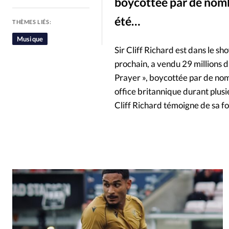
boycottée par de nom
People
Politique
Religion
été…
THÈMES LIÉS:
Musique
Sir Cliff Richard est dans le s
prochain, a vendu 29 millions d
Prayer », boycottée par de no
office britannique durant plus
Cliff Richard témoigne de sa fo