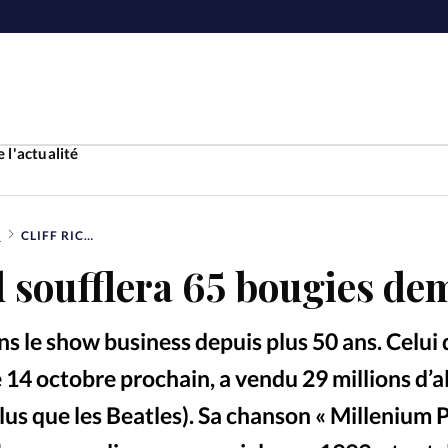
 l'actualité
E
CLIFF RICHARD SOUFFLERA 65 BOUGIES DEMAIN
Accueil
d soufflera 65 bougies de
ture
Faire u
ans le show business depuis plus 50 ans. Celui 
e
Laicité
À propo
e 14 octobre prochain, a vendu 29 millions d’
lus que les Beatles). Sa chanson « Millenium P
Monde
La réda