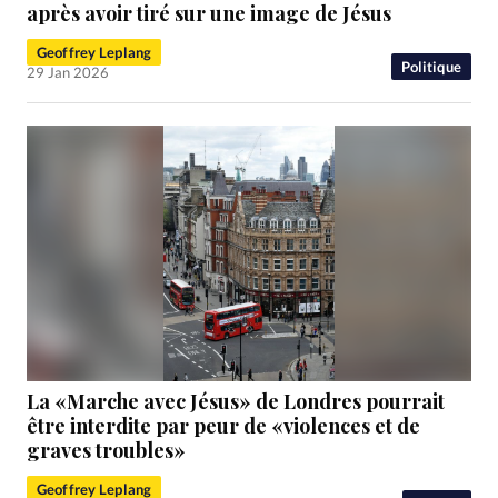
RUBRIQUES
après avoir tiré sur une image de Jésus
Toute l'actualité
Bible
Culture
Economie
Geoffrey Leplang
Eglises
Histoire
Laicité
Liberté religieuse
Politique
29 Jan 2026
Mission
Monde
People
Politique
Religions
Société
La «Marche avec Jésus» de Londres pourrait
être interdite par peur de «violences et de
graves troubles»
Geoffrey Leplang