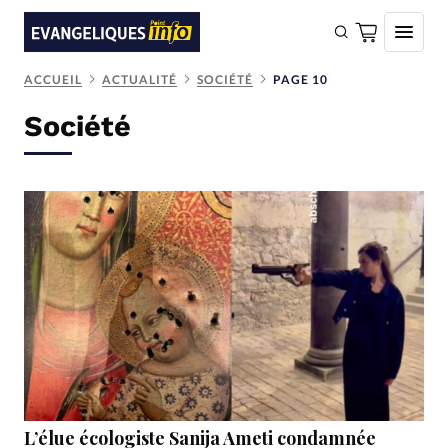
ACCUEIL
ACTUALITÉ
SOCIÉTÉ
PAGE 10
FAIRE UN DON
Société
Faire un don
Eglises
Société
Monde
Bible
Toute l'actualité
Se connecter
Devise:
CHF
L’élue écologiste Sanija Ameti condamnée