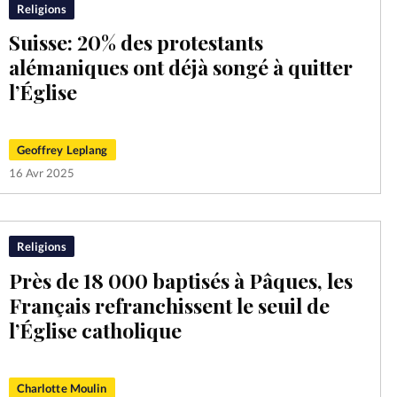
Religions
Suisse: 20% des protestants
alémaniques ont déjà songé à quitter
l’Église
Geoffrey Leplang
16 Avr 2025
Religions
Près de 18 000 baptisés à Pâques, les
Français refranchissent le seuil de
l’Église catholique
Charlotte Moulin