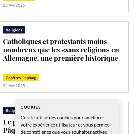
28 Avr 2025
Religions
Catholiques et protestants moins
nombreux que les «sans religion» en
Allemagne, une première historique
Geoffrey Leplang
24 Avr 2025
COOKIES
Religions
Ce site utilise des cookies pour améliorer
Le pape François décède le lundi de
votre expérience utilisateur et vous permet
Pâques
de contrôler ce que vous souhaitez activer.