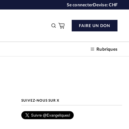
Se connecter
Devise:
CHF
FAIRE UN DON
Rubriques
n don
SUIVEZ-NOUS SUR X
s
ction