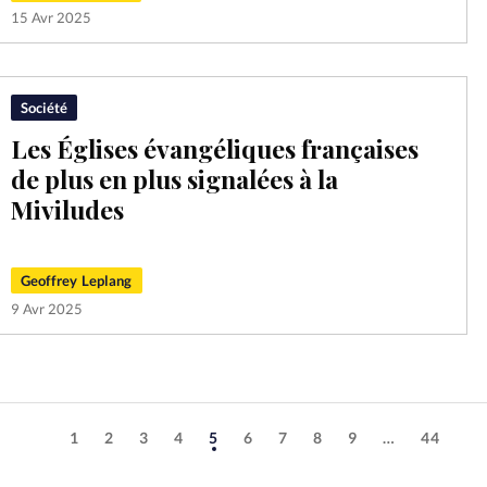
15 Avr 2025
Société
Les Églises évangéliques françaises
de plus en plus signalées à la
Miviludes
Geoffrey Leplang
9 Avr 2025
1
2
3
4
5
6
7
8
9
…
44