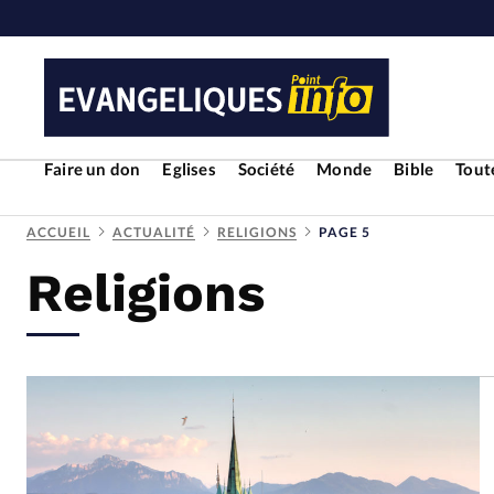
Faire un don
Eglises
Société
Monde
Bible
Toute
ACCUEIL
ACTUALITÉ
RELIGIONS
PAGE 5
Religions
RUBRIQUES
Toute l'actualité
Bible
Cul
Economie
Eglises
Histoir
Liberté religieuse
Mission