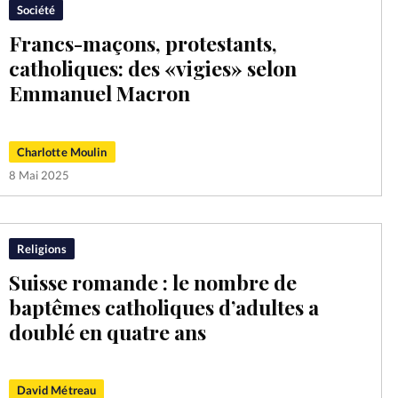
Société
Francs-maçons, protestants,
catholiques: des «vigies» selon
Emmanuel Macron
Charlotte Moulin
8 Mai 2025
Religions
Suisse romande : le nombre de
baptêmes catholiques d’adultes a
doublé en quatre ans
David Métreau