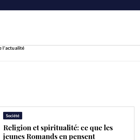
 l'actualité
Accueil
ture
Faire u
e
Laicité
À propo
Société
Religion et spiritualité: ce que les
Monde
La réda
jeunes Romands en pensent