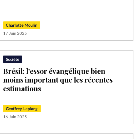
Mon co
s
Société
Changem
Charlotte Moulin
17 Juin 2025
Nous co
Société
Brésil: l’essor évangélique bien
moins important que les récentes
estimations
Geoffrey Leplang
16 Juin 2025