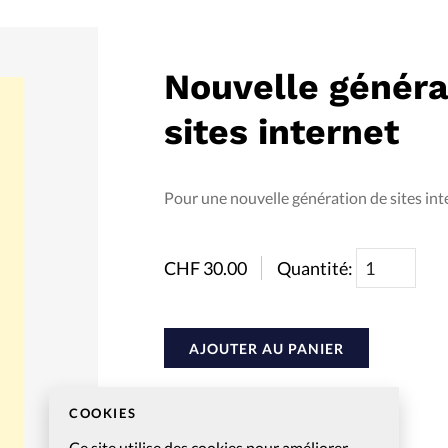
Mon co
s
Société
Nouvelle généra
Changem
sites internet
Nous co
Pour une nouvelle génération de sites int
CHF
30.00
Quantité:
AJOUTER AU PANIER
COOKIES
Ce site utilise des cookies pour améliorer