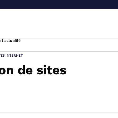
 l'actualité
TES INTERNET
on de sites
Accueil
ture
Faire u
e
Laicité
À propo
Monde
La réda