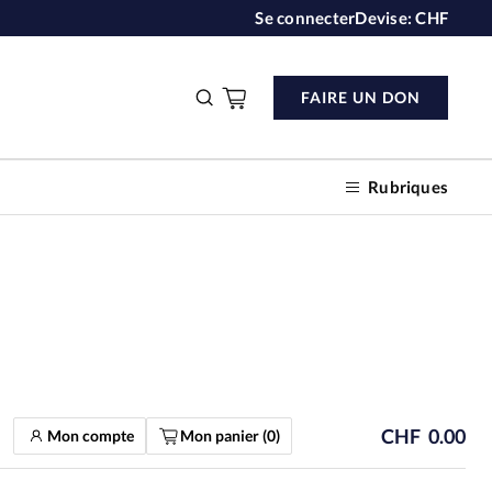
Se connecter
Devise:
CHF
FAIRE UN DON
Rubriques
n don
s
CHF
0.00
Mon compte
Mon panier (
0
)
ction