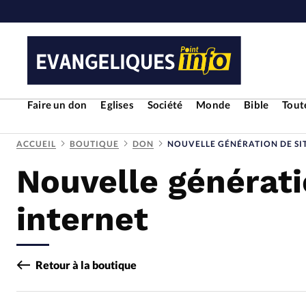
Faire un don
Eglises
Société
Monde
Bible
Toute
ACCUEIL
BOUTIQUE
DON
NOUVELLE GÉNÉRATION DE SI
Nouvelle générati
RUBRIQUES
Toute l'actualité
Bible
Cul
internet
Economie
Eglises
Histoir
Retour à la boutique
Liberté religieuse
Mission