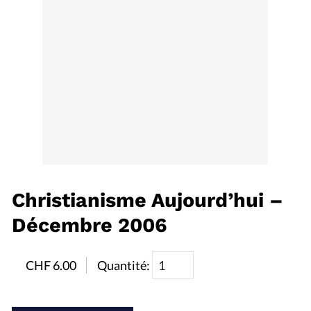
RUBRIQUES
Toute l'actualité
Bible
Culture
Economie
Eglises
Histoire
Laicité
Liberté religieuse
Mission
Monde
People
Politique
Religions
Société
Christianisme Aujourd’hui –
Décembre 2006
CHF
6.00
Quantité: