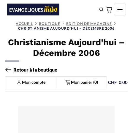
ACCUEIL
BOUTIQUE
ÉDITION DE MAGAZINE
CHRISTIANISME AUJOURD’HUI – DÉCEMBRE 2006
FAIRE UN DON
Christianisme Aujourd’hui –
Faire un don
Décembre 2006
Eglises
Société
Retour à la boutique
Monde
Mon compte
Mon panier (
0
)
CHF
0.00
Bible
Toute l'actualité
Se connecter
Devise:
CHF