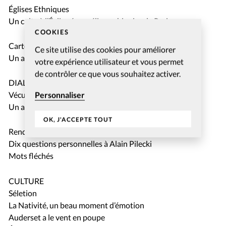
Églises Ethniques
Un culte à l’Église évangélique chinoise de Paris
COOKIES
Carte Blanche
Ce site utilise des cookies pour améliorer
Un ange passe
votre expérience utilisateur et vous permet
de contrôler ce que vous souhaitez activer.
DIALOGUE
Personnaliser
Vécu
Un aumônier au coeur des ténèbres nazies
OK, J'ACCEPTE TOUT
Rendez-vous
Dix questions personnelles à Alain Pilecki
Mots fléchés
CULTURE
Séletion
La Nativité, un beau moment d’émotion
Auderset a le vent en poupe