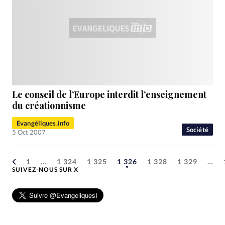
Le conseil de l’Europe interdit l’enseignement
du créationnisme
Evangéliques.info
Société
5 Oct 2007
1
…
1 324
1 325
1 326
1 328
1 329
…
SUIVEZ-NOUS SUR X