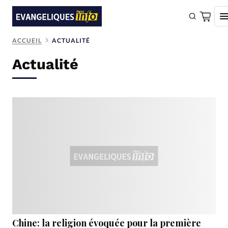
ACCUEIL
ACTUALITÉ
FAIRE UN DON
Actualité
Faire un don
Eglises
Société
Monde
Bible
Toute l'actualité
Se connecter
Devise:
CHF
Chine: la religion évoquée pour la première