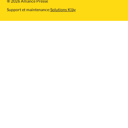
®
2026 Alliance Presse
Support et maintenance:
Solutions Kläy