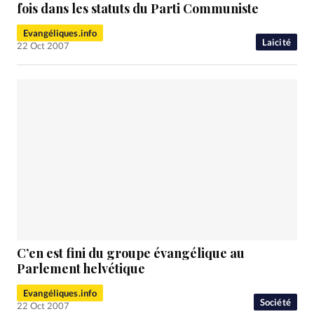
RUBRIQUES
fois dans les statuts du Parti Communiste
Toute l'actualité
Bible
Culture
Economie
Eglises
Evangéliques.info
Histoire
Laicité
Liberté religieuse
Mission
Monde
Laicité
22 Oct 2007
People
Politique
Religions
Société
C’en est fini du groupe évangélique au
Parlement helvétique
Evangéliques.info
Société
22 Oct 2007