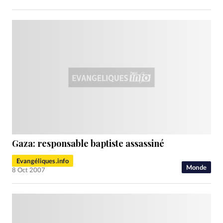
Gaza: responsable baptiste assassiné
Evangéliques.info
Monde
8 Oct 2007