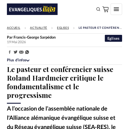
ACCUEIL
ACTUALITÉ
EGLISES
LE PASTEUR ET CONFÉRENCIER SUISSE ROLAND HARDMEIER CRITIQUE LE FONDAMENTALISME ET LE PROGRESSISME
FAIRE UN DON
Par
Francis-George Sarpédon
Eglises
19 Mai 2026
Faire un don
Eglises
Partager:
Plus d’infos
Société
Le pasteur et conférencier suisse
Monde
Roland Hardmeier critique le
fondamentalisme et le
Bible
progressisme
Toute l'actualité
A l’occasion de l’assemblée nationale de
Se connecter
l'Alliance alémanique évangélique suisse et
Devise:
CHF
du Réseau évangélique suisse (SEA-RES), le