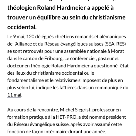
RUBRIQUES
théologien Roland Hardmeier a appelé à
Toute l'actualité
Bible
Culture
Economie
trouver un équilibre au sein du christianisme
Eglises
Histoire
Laicité
Liberté religieuse
occidental.
Mission
Monde
People
Politique
Religions
Schweizerische Evangelische Allianz SEA - Facebook / Roland Hardmeier a pris la parole le 9 mai durant l'assemblée nationale des faîtières évangéliques suisses
©
Société
Le 9 mai, 120 délégués chrétiens romands et alémaniques
de l’Alliance et du Réseau évangéliques suisses (SEA-RES)
se sont retrouvés pour une assemblée nationale à Morat
dans le canton de Fribourg. Le conférencier, pasteur et
docteur en théologie Roland Hardmeier a questionné l’état
des lieux du christianisme occidental où le
fondamentalisme et le relativisme s’imposent de plus en
plus selon lui, indique les faîtières dans
un communiqué du
11 mai
.
Au cours de la rencontre, Michel Siegrist, professeur en
formation pratique à la HET-PRO, a été nommé président
du Réseau évangélique suisse, après avoir assumé cette
fonction de façon intérimaire durant une année.