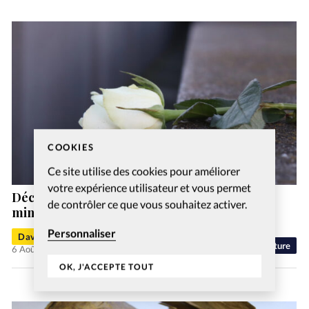
COOKIES
Ce site utilise des cookies pour améliorer
votre expérience utilisateur et vous permet
Décès de Christine Jeanville, cofondatrice du
de contrôler ce que vous souhaitez activer.
ministère «Machol Danser la Vie»
Personnaliser
David Métreau
Culture
6 Août 2026
OK, J'ACCEPTE TOUT