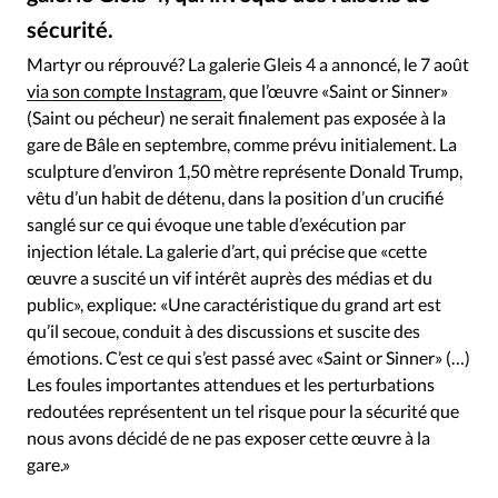
RUBRIQUES
sécurité.
Toute l'actualité
Bible
Culture
Economie
Gleis 4 / iazzu
©
Eglises
Histoire
Laicité
Liberté religieuse
Martyr ou réprouvé? La galerie Gleis 4 a annoncé, le 7 août
via son compte Instagram
, que l’œuvre «Saint or Sinner»
Mission
Monde
People
Politique
Religions
(Saint ou pécheur) ne serait finalement pas exposée à la
Société
gare de Bâle en septembre, comme prévu initialement. La
sculpture d’environ 1,50 mètre représente Donald Trump,
vêtu d’un habit de détenu, dans la position d’un crucifié
sanglé sur ce qui évoque une table d’exécution par
injection létale. La galerie d’art, qui précise que «cette
œuvre a suscité un vif intérêt auprès des médias et du
public», explique: «Une caractéristique du grand art est
qu’il secoue, conduit à des discussions et suscite des
émotions. C’est ce qui s’est passé avec «Saint or Sinner» (…)
Les foules importantes attendues et les perturbations
redoutées représentent un tel risque pour la sécurité que
nous avons décidé de ne pas exposer cette œuvre à la
gare.»