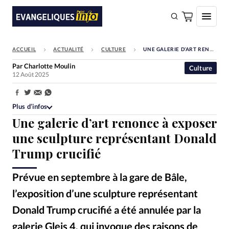
ACCUEIL
ACTUALITÉ
CULTURE
UNE GALERIE D’ART RENONCE À EXPOSER UNE SCULPTURE REPRÉSENTANT DONALD TRUMP CRUCIFIÉ
FAIRE UN DON
Par
Charlotte Moulin
Culture
12 Août 2025
Faire un don
Eglises
Partager:
Plus d’infos
Société
Une galerie d’art renonce à exposer
Monde
une sculpture représentant Donald
Trump crucifié
Bible
Toute l'actualité
Prévue en septembre à la gare de Bâle,
l’exposition d’une sculpture représentant
Se connecter
Donald Trump crucifié a été annulée par la
Devise:
CHF
galerie Gleis 4, qui invoque des raisons de