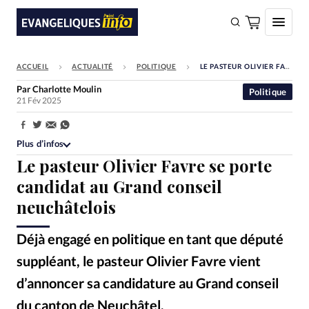
ACCUEIL
ACTUALITÉ
POLITIQUE
LE PASTEUR OLIVIER FAVRE SE PORTE CANDIDAT AU GRAND CONSEIL NEUCHÂTELOIS
FAIRE UN DON
Par
Charlotte Moulin
Politique
21 Fév 2025
Faire un don
Eglises
Partager:
Plus d’infos
Société
Le pasteur Olivier Favre se porte
Monde
candidat au Grand conseil
neuchâtelois
Bible
Toute l'actualité
Déjà engagé en politique en tant que député
suppléant, le pasteur Olivier Favre vient
Se connecter
d’annoncer sa candidature au Grand conseil
Devise:
CHF
du canton de Neuchâtel.
Olivier Favre
©