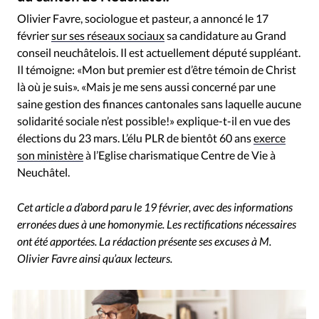
RUBRIQUES
Olivier Favre, sociologue et pasteur, a annoncé le 17
Toute l'actualité
Bible
Culture
Economie
février
sur ses réseaux sociaux
sa candidature au Grand
Eglises
Histoire
Laicité
Liberté religieuse
conseil neuchâtelois. Il est actuellement député suppléant.
Mission
Monde
People
Politique
Religions
Il témoigne: «Mon but premier est d’être témoin de Christ
Société
là où je suis». «Mais je me sens aussi concerné par une
saine gestion des finances cantonales sans laquelle aucune
solidarité sociale n’est possible!» explique-t-il en vue des
élections du 23 mars. L’élu PLR de bientôt 60 ans
exerce
son ministère
à l’Eglise charismatique Centre de Vie à
Neuchâtel.
Cet article a d’abord paru le 19 février, avec des informations
erronées dues à une homonymie. Les rectifications nécessaires
ont été apportées. La rédaction présente ses excuses à M.
Olivier Favre ainsi qu’aux lecteurs.