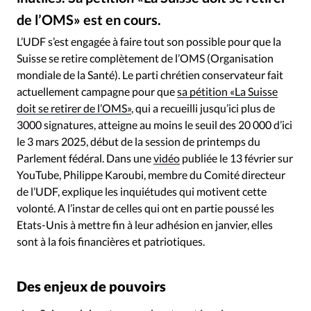
RUBRIQUES
de l’OMS» est en cours.
Toute l'actualité
Bible
Culture
Economie
Nastco / Getty Images
©
Eglises
Histoire
Laicité
Liberté religieuse
L’UDF s’est engagée à faire tout son possible pour que la
Suisse se retire complètement de l’OMS (Organisation
Mission
Monde
People
Politique
Religions
mondiale de la Santé). Le parti chrétien conservateur fait
Société
actuellement campagne pour que
sa pétition «La Suisse
doit se retirer de l’OMS»
, qui a recueilli jusqu’ici plus de
3000 signatures, atteigne au moins le seuil des 20 000 d’ici
le 3 mars 2025, début de la session de printemps du
Parlement fédéral. Dans une
vidéo
publiée le 13 février sur
YouTube, Philippe Karoubi, membre du Comité directeur
de l’UDF, explique les inquiétudes qui motivent cette
volonté. A l’instar de celles qui ont en partie poussé les
Etats-Unis à mettre fin à leur adhésion en janvier, elles
sont à la fois financières et patriotiques.
Des enjeux de pouvoirs