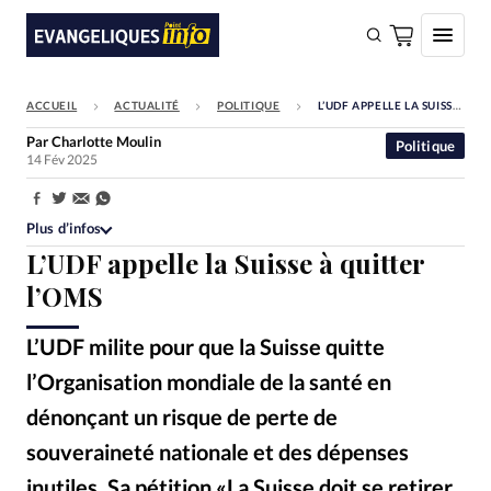
ACCUEIL
ACTUALITÉ
POLITIQUE
L’UDF APPELLE LA SUISSE À QUITTER L’OMS
FAIRE UN DON
Par
Charlotte Moulin
Politique
14 Fév 2025
Faire un don
Eglises
Partager:
Plus d’infos
Société
L’UDF appelle la Suisse à quitter
Monde
l’OMS
Bible
L’UDF milite pour que la Suisse quitte
Toute l'actualité
l’Organisation mondiale de la santé en
dénonçant un risque de perte de
Se connecter
souveraineté nationale et des dépenses
Devise:
CHF
inutiles. Sa pétition «La Suisse doit se retirer