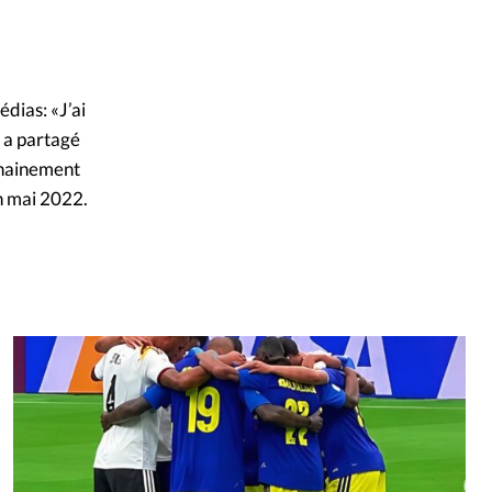
édias: «J’ai
s a partagé
chainement
en mai 2022.