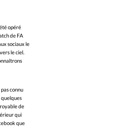
mpte
Jesus / Facebook
ent d'adresse
 été opéré
match de FA
ntacter
aux sociaux le
ers le ciel.
connaîtrons
a pas connu
é quelques
croyable de
érieur qui
Facebook que