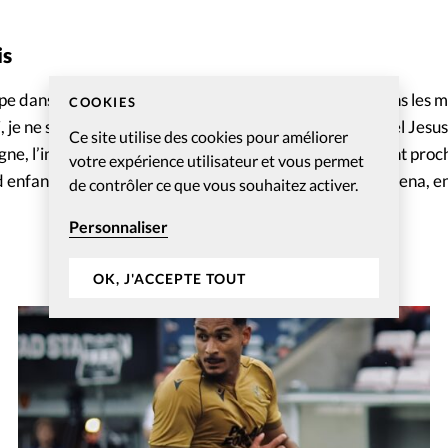
is
e dans le club de Manchester City, il déclarait déjà dans les m
COOKIES
, je ne serais rien.» Deux jours après cette photo, Gabriel Jesu
Ce site utilise des cookies pour améliorer
gne, l’influenceuse Raiane Lima, annonçant qu’ils allaient pro
votre expérience utilisateur et vous permet
nd enfant qu’ils auront ensemble après la naissance d’Helena, 
de contrôler ce que vous souhaitez activer.
Personnaliser
OK, J'ACCEPTE TOUT