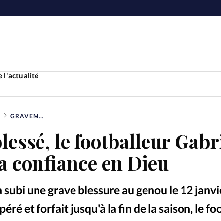
 l'actualité
E
GRAVEMENT BLESSÉ, LE FOOTBALLEUR GABRIEL JESUS PLACE SA CONFIANCE EN DIEU
Accueil
essé, le footballeur Gabr
ture
Faire u
sa confiance en Dieu
e
Laicité
À propo
a subi une grave blessure au genou le 12 janvi
Monde
La réda
é et forfait jusqu'à la fin de la saison, le fo