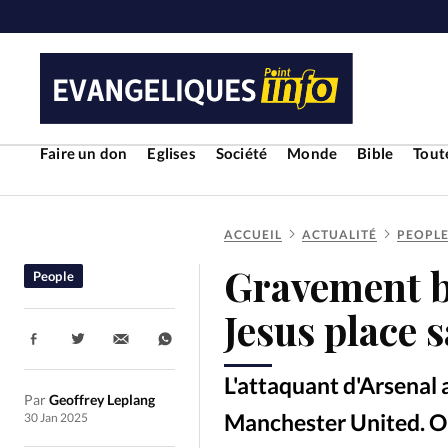
Faire un don
Eglises
Société
Monde
Bible
Toute
ACCUEIL
ACTUALITÉ
PEOPL
RUBRIQUES
Gravement bl
People
Toute l'actualité
Bible
Cul
Jesus place 
Partager:
Economie
Eglises
Histoir
L'attaquant d'Arsenal 
Par
Geoffrey Leplang
Liberté religieuse
Mission
Manchester United. Opér
30 Jan 2025