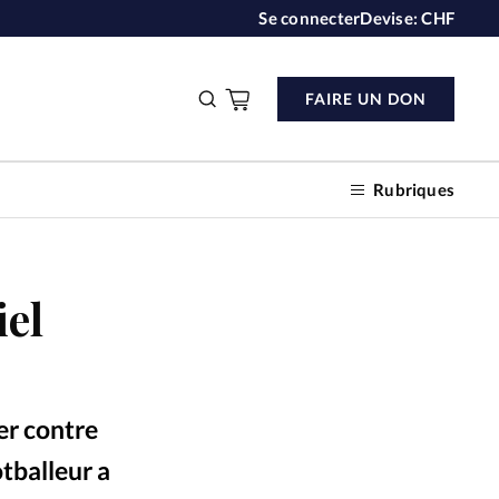
Se connecter
Devise:
CHF
FAIRE UN DON
Rubriques
iel
n don
s
er contre
ction
otballeur a