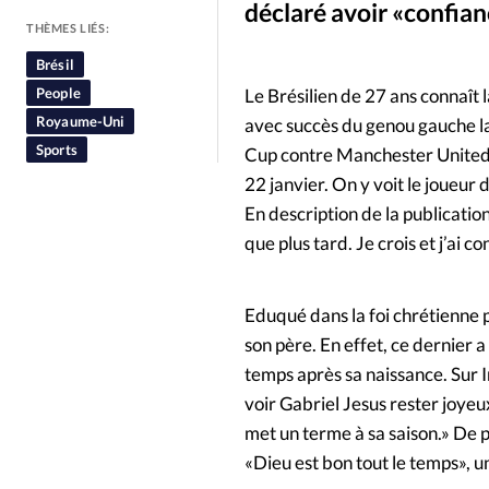
déclaré avoir «confian
People
Politique
Religion
THÈMES LIÉS:
Brésil
People
Le Brésilien de 27 ans connaît l
Royaume-Uni
avec succès du genou gauche la
Sports
Cup contre Manchester United. A 
22 janvier. On y voit le joueur d
En description de la publication,
que plus tard. Je crois et j’ai c
Eduqué dans la foi chrétienne p
son père. En effet, ce dernier a
temps après sa naissance. Sur 
voir Gabriel Jesus rester joye
met un terme à sa saison.» De 
«Dieu est bon tout le temps», 