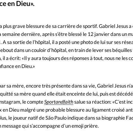
ce en Dieu».
Mon co
s
Société
Gabriel 
©
Changem
a plus grave blessure de sa carrière de sportif. Gabriel Jesus a
 semaine dernière, après s’être blessé le 12 janvier dans un 
Nous co
sa sortie de l’hôpital, il a posté une photo de lui sur ses rése
ebout dans un couloir d’hôpital, en train de lever ses béquilles v
 il a écrit: «Il y aura toujours des réponses à tout, nous ne les 
onfiance en Dieu.»
ar sa mère, encore très présente dans sa vie, Gabriel Jesus n’
 quitté sa mère quand elle était enceinte de lui, puis est décéd
Instagram, le compte
Sportandfaith
salue sa réaction: «C’est in
ux en Dieu malgré une probable blessure au ligament croisé ant
plus, le joueur natif de São Paulo indique dans sa biographie 
un message qui s’accompagne d’un emoji prière.