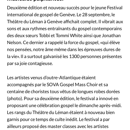
RUBRIQUES
Deuxième édition et nouveau succès pour le jeune Festival
Toute l'actualité
Bible
Culture
Economie
international de gospel de Genève. Le 28 septembre, le
Eglises
Histoire
Laicité
Liberté religieuse
Théâtre du Léman à Genève affichait complet. Il vibrait aux
Mission
Monde
People
Politique
Religions
sons et aux rythmes entraînants du gospel contemporains
Société
des deux sœurs Tobbi et Tommi White ainsi que Jonathan
Nelson. Ce dernier a rappelé la force du gospel, «qui élève
nos pensées, notre âme même dans les épreuves dures de
la vie». Il a surtout galvanisé les 1300 personnes présentes
par sa joie contagieuse.
Les artistes venus d’outre-Atlantique étaient
accompagnés par le SOVA Gospel Mass Choir et sa
centaine de choristes tous vêtus de longues robes dorées
(photo). Pour sa deuxième édition, le festival a innové en
proposant une célébration gospel le dimanche après-midi.
Les rangs du Théâtre du Léman étaient à nouveau bien
garnis pour ce temps de culte inédit. Le festival a par
ailleurs proposé des master classes avec les artistes