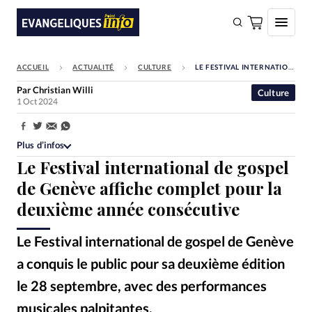
ACCUEIL
ACTUALITÉ
CULTURE
LE FESTIVAL INTERNATIONAL DE GOSPEL DE GENÈVE AFFICHE COMPLET POUR LA DEUXIÈME ANNÉE CONSÉCUTIVE
FAIRE UN DON
Par
Christian Willi
Culture
1 Oct 2024
Faire un don
Eglises
Partager:
Plus d’infos
Société
Le Festival international de gospel
Monde
de Genève affiche complet pour la
deuxième année consécutive
Bible
Toute l'actualité
Le Festival international de gospel de Genève
a conquis le public pour sa deuxième édition
Se connecter
le 28 septembre, avec des performances
Devise:
CHF
musicales palpitantes.
DR
©