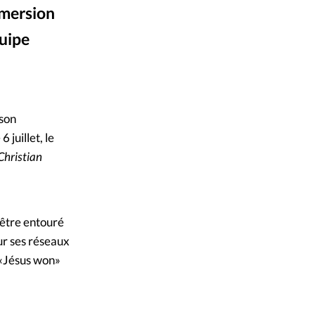
immersion
mpte
quipe
ent d'adresse
euvoir à chevaux
ntacter
 son
juillet, le
Christian
’être entouré
sur ses réseaux
 «Jésus won»