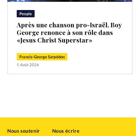
People
Après une chanson pro-Israël, Boy
George renonce à son rôle dans
«Jesus Christ Superstar»
Francis-George Sarpédon
5 Août 2026
Nous soutenir
Nous écrire