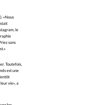
1). «Nous
stait
stagram, le
graphie
Priez sans
st.»
er. Toutefois,
nds est une
bientôt
leur vie», a
vec les