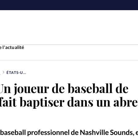
 l'actualité
E
ÉTATS-UNIS: UN JOUEUR DE BASEBALL DE NASHVILLE SE FAIT BAPTISER DANS UN ABREUVOIR À CHEVAUX
Accueil
Un joueur de baseball de
ture
Faire u
 fait baptiser dans un abr
e
Laicité
À propo
Monde
La réda
baseball professionnel de Nashville Sounds, 