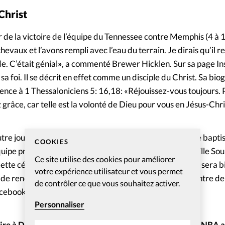
Christ
r de la victoire de l’équipe du Tennessee contre Memphis (4 à 
vaux et l’avons rempli avec l’eau du terrain. Je dirais qu’il re
. C’était génial
»
, a commenté Brewer Hicklen. Sur sa page In
a foi. Il se décrit en effet comme un disciple du Christ. Sa bio
ce à 1 Thessaloniciens 5: 16,18: «Réjouissez-vous toujours. 
 grâce, car telle est la volonté de Dieu pour vous en Jésus-Chri
tre joueur de Nashville, devrait lui aussi bientôt se faire baptis
COOKIES
’équipe première des Brewers de Milwaukee, dont Nashville Sou
Ce site utilise des cookies pour améliorer
 à cette célébration. «Je suis si fier de Wes (et de Vinny qui sera 
votre expérience utilisateur et vous permet
n de rendre publique leur foi et de mettre le Christ au centre de 
de contrôler ce que vous souhaitez activer.
acebook.
Personnaliser
oire à Dieu» scande Al Horford, vainqueur du trophée NBA a