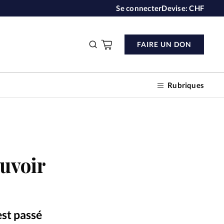
Se connecter
Devise:
CHF
FAIRE UN DON
Rubriques
n don
euvoir
s
ction
est passé