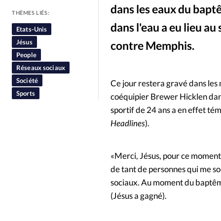
dans les eaux du baptê
People
Politique
Religion
THÈMES LIÉS:
dans l'eau a eu lieu au
Etats-Unis
Jésus
contre Memphis.
People
Réseaux sociaux
Société
Ce jour restera gravé dans les
Sports
coéquipier Brewer Hicklen dans 
sportif de 24 ans a en effet té
Headlines
).
«Merci, Jésus, pour ce moment
de tant de personnes qui me sou
sociaux. Au moment du baptême,
(Jésus a gagné).