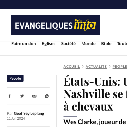
Faire un don
Eglises
Société
Monde
Bible
Toute
ACCUEIL
ACTUALITÉ
PEOPL
RUBRIQUES
États-Unis: 
People
Toute l'actualité
Bible
Cul
Nashville se
Partager:
Economie
Eglises
Histoir
à chevaux
Par
Geoffrey Leplang
Liberté religieuse
Mission
11 Juil 2024
Wes Clarke, joueur de 