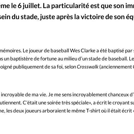
me le 6 juillet. La particularité est que son 
Mon co
s
Société
 sein du stade, juste après la victoire de son é
Changem
Brewer Hicklen / Facebook - Brewer Hicklen a baptisé Wes Clarke dans un abr
©
Nous co
 mémoires. Le joueur de baseball Wes Clarke a été baptisé par
un baptistère de fortune au milieu d’un stade de baseball. Le 6 
moigné publiquement de sa foi, selon
Crosswalk
(anciennement
 incroyable de ma vie. Je me sens incroyablement chanceux d
tiennent. C’était une soirée très spéciale», a écrit le croyant 
 les deux joueurs arboraient le même T-shirt où il était écrit