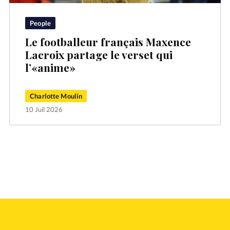
People
Le footballeur français Maxence
Lacroix partage le verset qui
l’«anime»
Charlotte Moulin
10 Juil 2026