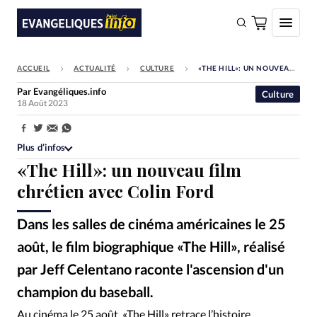
ACCUEIL
ACTUALITÉ
CULTURE
«THE HILL»: UN NOUVEAU FILM CHRÉTIEN AVEC COLIN FORD
FAIRE UN DON
Par
Evangéliques.info
Culture
18 Août 2023
Faire un don
Eglises
Partager:
Plus d’infos
Société
«The Hill»: un nouveau film
Monde
chrétien avec Colin Ford
Bible
Dans les salles de cinéma américaines le 25
Toute l'actualité
août, le film biographique «The Hill», réalisé
par Jeff Celentano raconte l'ascension d'un
Se connecter
champion du baseball.
Devise:
CHF
YouTube - «The Hill» - Bande-annonce officielle 2023
©
Au cinéma le 25 août, «The Hill» retrace l’histoire