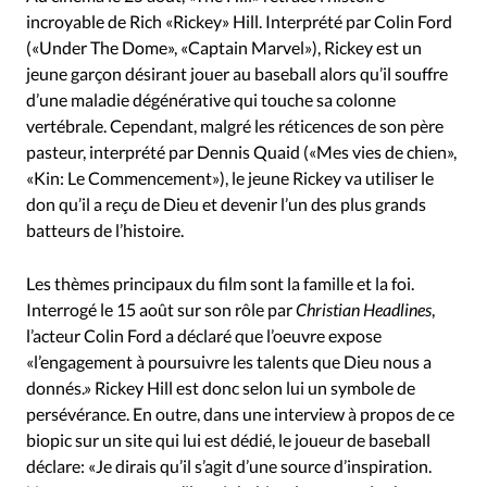
RUBRIQUES
incroyable de Rich «Rickey» Hill. Interprété par Colin Ford
Toute l'actualité
Bible
Culture
Economie
(«Under The Dome», «Captain Marvel»), Rickey est un
Eglises
Histoire
Laicité
Liberté religieuse
jeune garçon désirant jouer au baseball alors qu’il souffre
Mission
Monde
People
Politique
Religions
d’une maladie dégénérative qui touche sa colonne
vertébrale. Cependant, malgré les réticences de son père
Société
pasteur, interprété par Dennis Quaid («Mes vies de chien»,
«Kin: Le Commencement»), le jeune Rickey va utiliser le
don qu’il a reçu de Dieu et devenir l’un des plus grands
batteurs de l’histoire.
Les thèmes principaux du film sont la famille et la foi.
Interrogé le 15 août sur son rôle par
Christian Headlines
,
l’acteur Colin Ford a déclaré que l’oeuvre expose
«l’engagement à poursuivre les talents que Dieu nous a
donnés.» Rickey Hill est donc selon lui un symbole de
persévérance. En outre, dans une interview à propos de ce
biopic sur un site qui lui est dédié, le joueur de baseball
déclare: «Je dirais qu’il s’agit d’une source d’inspiration.