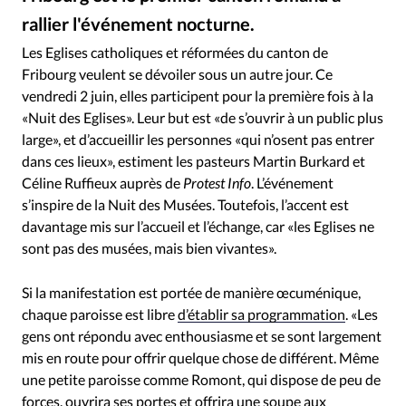
RUBRIQUES
rallier l'événement nocturne.
Toute l'actualité
Bible
Culture
Economie
Facebook - Fribourg est le premier canton romand à rallier la Nuit des Eglises
©
Eglises
Histoire
Laicité
Liberté religieuse
Les Eglises catholiques et réformées du canton de
Fribourg veulent se dévoiler sous un autre jour. Ce
Mission
Monde
People
Politique
Religions
vendredi 2 juin, elles participent pour la première fois à la
Société
«Nuit des Eglises». Leur but est «de s’ouvrir à un public plus
large», et d’accueillir les personnes «qui n’osent pas entrer
dans ces lieux», estiment les pasteurs Martin Burkard et
Céline Ruffieux auprès de
Protest Info
. L’événement
s’inspire de la Nuit des Musées. Toutefois, l’accent est
davantage mis sur l’accueil et l’échange, car «les Eglises ne
sont pas des musées, mais bien vivantes».
Si la manifestation est portée de manière œcuménique,
chaque paroisse est libre
d’établir sa programmation
. «Les
gens ont répondu avec enthousiasme et se sont largement
mis en route pour offrir quelque chose de différent. Même
une petite paroisse comme Romont, qui dispose de peu de
forces, ouvrira ses portes et offrira une soupe aux