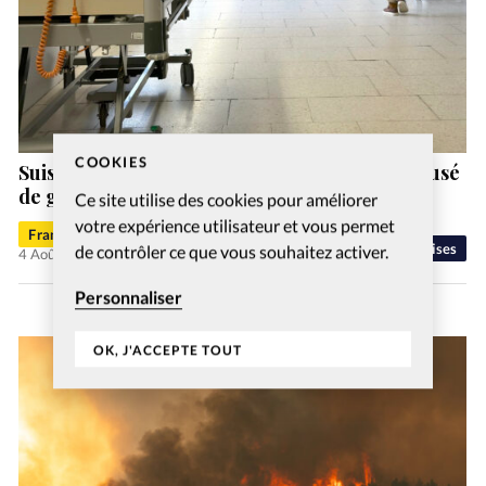
COOKIES
Suisse: un ex-pasteur de la vallée de Joux accusé
de gestes déplacés
Ce site utilise des cookies pour améliorer
votre expérience utilisateur et vous permet
Francis-George Sarpédon
Eglises
de contrôler ce que vous souhaitez activer.
4 Août 2026
Personnaliser
OK, J'ACCEPTE TOUT