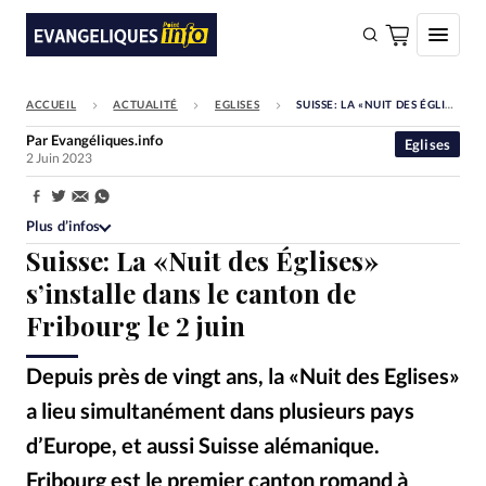
ACCUEIL
ACTUALITÉ
EGLISES
SUISSE: LA «NUIT DES ÉGLISES» S’INSTALLE DANS LE CANTON DE FRIBOURG LE 2 JUIN
FAIRE UN DON
Par
Evangéliques.info
Eglises
2 Juin 2023
Faire un don
Eglises
Partager:
Plus d’infos
Société
Suisse: La «Nuit des Églises»
Monde
s’installe dans le canton de
Fribourg le 2 juin
Bible
Toute l'actualité
Depuis près de vingt ans, la «Nuit des Eglises»
a lieu simultanément dans plusieurs pays
Se connecter
d’Europe, et aussi Suisse alémanique.
Devise:
CHF
Fribourg est le premier canton romand à