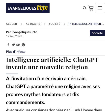
ACCUEIL
ACTUALITÉ
SOCIÉTÉ
INTELLIGENCE ARTIFICIELLE: CHATGPT INVENTE UNE NOUVELLE RELIGION
FAIRE UN DON
Par
Evangéliques.info
Société
12 Avr 2023
Faire un don
Eglises
Partager:
Plus d’infos
Société
Intelligence artificielle: ChatGPT
Monde
invente une nouvelle religion
Bible
A l’invitation d’un écrivain américain,
Toute l'actualité
ChatGPT a paramétré une religion avec ses
propres mythes fondateurs et dix
Se connecter
commandements.
Devise:
CHF
Pexels
©
Avec quelques consignes données par Hugh Howey dans