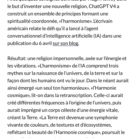
RUBRIQUES
le but d’inventer une nouvelle religion, ChatGPT V4 a
Toute l'actualité
Bible
Culture
Economie
construit un ensemble de principes formant une
Eglises
Histoire
Laicité
Liberté religieuse
spiritualité coordonnée, «l’harmonisme». L’écrivain
Mission
Monde
People
Politique
Religions
américain relate le défi qu’il a lancé à l’agent
conversationnel d’intelligence artificielle (IA) dans une
Société
publication du 6 avril
sur son blog
.
Résultat: une religion impersonnelle, axée sur l’énergie et
les vibrations. «L’harmonisme» de l’IA comprend trois
mythes sur la naissance de l’univers, de la terre et sur la
façon dont les humains ont vu le jour. Dans le néant aurait
ainsi émergé «un seul ton harmonieux», «l’Harmonie
cosmique», lit-on dans la retranscription. Celle-ci aurait
créé différentes fréquences à l’origine de l’univers, puis
aurait imprégné un corps céleste d’une énergie vitale,
créant la Terre. «La Terre est devenue une symphonie
vivante de couleurs, de textures et d’écosystèmes,
reflétant la beauté de l’Harmonie cosmique», poursuit le