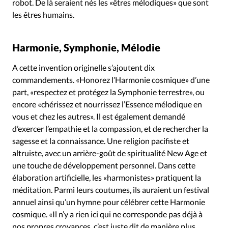
robot. De là seraient nés les «êtres mélodiques» que sont
les êtres humains.
Harmonie, Symphonie, Mélodie
A cette invention originelle s’ajoutent dix
commandements. «Honorez l’Harmonie cosmique» d’une
part, «respectez et protégez la Symphonie terrestre», ou
encore «chérissez et nourrissez l’Essence mélodique en
vous et chez les autres». Il est également demandé
d’exercer l’empathie et la compassion, et de rechercher la
sagesse et la connaissance. Une religion pacifiste et
altruiste, avec un arrière-goût de spiritualité New Age et
une touche de développement personnel. Dans cette
élaboration artificielle, les «harmonistes» pratiquent la
méditation. Parmi leurs coutumes, ils auraient un festival
annuel ainsi qu’un hymne pour célébrer cette Harmonie
cosmique. «Il n’y a rien ici qui ne corresponde pas déjà à
nos propres croyances, c’est juste dit de manière plus