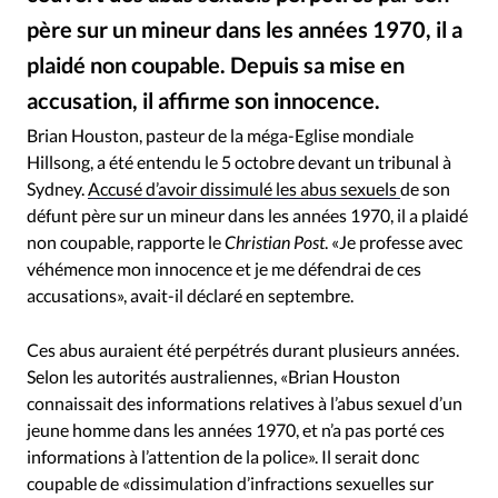
RUBRIQUES
père sur un mineur dans les années 1970, il a
Toute l'actualité
Bible
Culture
Economie
plaidé non coupable. Depuis sa mise en
Eglises
Histoire
Laicité
Liberté religieuse
Mission
Monde
People
Politique
Religions
accusation, il affirme son innocence.
Hillsong Church/YouTube
©
Société
Brian Houston, pasteur de la méga-Eglise mondiale
Hillsong, a été entendu le 5 octobre devant un tribunal à
Sydney.
Accusé d’avoir dissimulé les abus sexuels
de son
défunt père sur un mineur dans les années 1970, il a plaidé
non coupable, rapporte le
Christian Post
. «Je professe avec
véhémence mon innocence et je me défendrai de ces
accusations», avait-il déclaré en septembre.
Ces abus auraient été perpétrés durant plusieurs années.
Selon les autorités australiennes, «Brian Houston
connaissait des informations relatives à l’abus sexuel d’un
jeune homme dans les années 1970, et n’a pas porté ces
informations à l’attention de la police». Il serait donc
coupable de «dissimulation d’infractions sexuelles sur