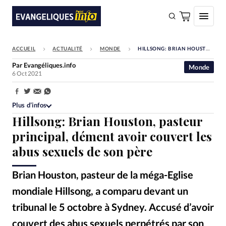
ACCUEIL
ACTUALITÉ
MONDE
HILLSONG: BRIAN HOUSTON, PASTEUR PRINCIPAL, DÉMENT AVOIR COUVERT LES ABUS SEXUELS DE SON PÈRE
FAIRE UN DON
Par
Evangéliques.info
Monde
6 Oct 2021
Faire un don
Eglises
Partager:
Plus d’infos
Société
Hillsong: Brian Houston, pasteur
Monde
principal, dément avoir couvert les
abus sexuels de son père
Bible
Toute l'actualité
Brian Houston, pasteur de la méga-Eglise
mondiale Hillsong, a comparu devant un
Se connecter
tribunal le 5 octobre à Sydney. Accusé d’avoir
Devise:
CHF
couvert des abus sexuels perpétrés par son