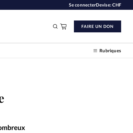
Se connecter
Devise:
CHF
FAIRE UN DON
Rubriques
n don
e
s
ction
 nombreux