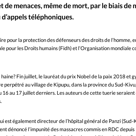
et de menaces, même de mort, par le biais de
Mon co
s
Société
 d’appels téléphoniques.
Changem
ire pour la protection des défenseurs des droits de l’homme, e
Nous co
le pour les Droits humains (Fidh) et l’Organisation mondiale c
haine? Fin juillet, le lauréat du prix Nobel de la paix 2018 et
e perpétré au village de Kipupu, dans la province du Sud-Kivu,
u 16 au 17 juillet derniers. Les auteurs de cette tuerie seraient
.
i est également directeur de l’hôpital général de Panzi (Sud-K
ment dénoncé l’impunité des massacres commis en RDC depuis