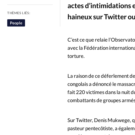
actes d’intimidations 
People
Politique
Religion
THÈMES LIÉS:
haineux sur Twitter ou
People
C’est ce que relaie l’Observato
avec la Fédération internationa
torture.
La raison de ce déferlement de 
congolais a dénoncé le massacr
fait 220 victimes dans la nuit d
combattants de groupes armés
Sur Twitter, Denis Mukwege, qu
pasteur pentecôtiste, a égale