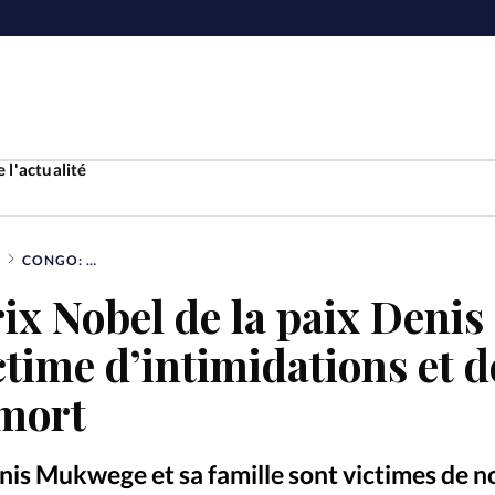
 l'actualité
CONGO: LE PRIX NOBEL DE LA PAIX DENIS MUKWEGE VICTIME D’INTIMIDATIONS ET DE MENACES DE MORT
Accueil
ix Nobel de la paix Denis
ture
Faire u
ime d’intimidations et d
e
Laicité
mort
À propo
Monde
La réda
Denis Mukwege et sa famille sont victimes de