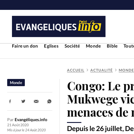
Faire un don
Eglises
Société
Monde
Bible
Toute
ACCUEIL
ACTUALITÉ
MONDE
RUBRIQUES
Congo: Le pr
Monde
Toute l'actualité
Bible
Cul
Mukwege vict
Partager:
Economie
Eglises
Histoir
menaces de 
Par
Evangéliques.info
Liberté religieuse
Mission
21 Août 2020
Depuis le 26 juillet, 
Mis à jour le 24 Août 2020