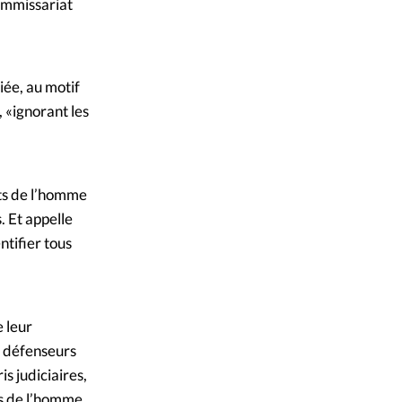
ommissariat
iée, au motif
 «ignorant les
ts de l’homme
 Et appelle
ntifier tous
e leur
s défenseurs
s judiciaires,
ts de l’homme