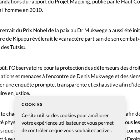
ndations du rapport du Projet Mapping, publié par le Haut C
de l’homme en 2010.
 retrait du Prix Nobel de la paix au Dr Mukwege a aussi été init
e de Kipupu révélerait le «caractère partisan de son combat»,
des Tutsis».
t, l’Observatoire pour la protection des défenseurs des droi
tions et menaces à l’encontre de Denis Mukwege et des siens.
ner une enquête prompte, transparente et exhaustive afin d’ide
ire en justice.
COOKIES
vite chacune et chacun à écrire aux autorités congolaises afin d
Ce site utilise des cookies pour améliorer
ité physique et psychologique de Denis Mukwege et de tous le
votre expérience utilisateur et vous permet
de contrôler ce que vous souhaitez activer.
si que de mettre un terme à tout acte de harcèlement, y compri
t à se conformer à la Déclaration sur les défenseurs des Droi