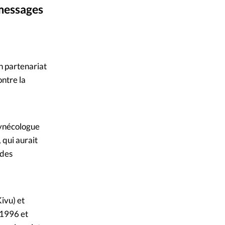
 messages
mpte
ent d'adresse
MSN
©
n partenariat
ntacter
ontre la
 gynécologue
 qui aurait
 des
ivu) et
 1996 et