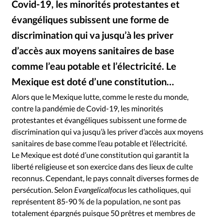
Covid-19, les minorités protestantes et
RUBRIQUES
Toute l'actualité
Bible
Culture
Economie
évangéliques subissent une forme de
Eglises
Histoire
Laicité
Liberté religieuse
discrimination qui va jusqu’à les priver
Mission
Monde
People
Politique
Religions
d’accès aux moyens sanitaires de base
Société
comme l’eau potable et l’électricité. Le
Mexique est doté d’une constitution…
Eglise indienne au Chiapas ©Flickr
©
Alors que le Mexique lutte, comme le reste du monde,
contre la pandémie de Covid-19, les minorités
protestantes et évangéliques subissent une forme de
discrimination qui va jusqu’à les priver d’accès aux moyens
sanitaires de base comme l’eau potable et l’électricité.
Le Mexique est doté d’une constitution qui garantit la
liberté religieuse et son exercice dans des lieux de culte
reconnus. Cependant, le pays connaît diverses formes de
persécution. Selon
Evangelicalfocus
les catholiques, qui
représentent 85-90 % de la population, ne sont pas
totalement épargnés puisque 50 prêtres et membres de