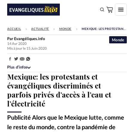
ACCUEIL
ACTUALITÉ
MONDE
MEXIQUE: LES PROTESTANTS ET ÉVANGÉLIQUES DISCRIMINÉS ET PARFOIS PRIVÉS D’ACCÈS À L’EAU ET L’ÉLECTRICITÉ
FAIRE UN DON
Par
Evangéliques.info
Monde
14 Avr 2020
Faire un don
Mis à jour le 15 Juin 2020
Eglises
Partager:
Société
Plus d’infos
Mexique: les protestants et
Monde
évangéliques discriminés et
Bible
parfois privés d’accès à l’eau et
Toute l'actualité
l’électricité
Se connecter
Publicité Alors que le Mexique lutte, comme
Devise:
CHF
le reste du monde, contre la pandémie de