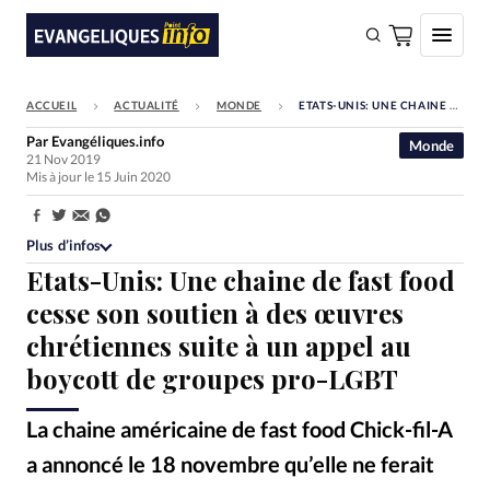
ACCUEIL
ACTUALITÉ
MONDE
ETATS-UNIS: UNE CHAINE DE FAST FOOD CESSE SON SOUTIEN À DES ŒUVRES CHRÉTIENNES SUITE À UN APPEL AU BOYCOTT DE GROUPES PRO-LGBT
FAIRE UN DON
Par
Evangéliques.info
Monde
21 Nov 2019
Faire un don
Mis à jour le 15 Juin 2020
Eglises
Partager:
Société
Plus d’infos
Etats-Unis: Une chaine de fast food
Monde
cesse son soutien à des œuvres
Bible
chrétiennes suite à un appel au
Toute l'actualité
boycott de groupes pro-LGBT
Se connecter
La chaine américaine de fast food Chick-fil-A
Devise:
CHF
a annoncé le 18 novembre qu’elle ne ferait