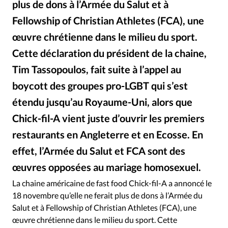
plus de dons à l’Armée du Salut et à
RUBRIQUES
Toute l'actualité
Bible
Culture
Economie
Fellowship of Christian Athletes (FCA), une
Eglises
Histoire
Laicité
Liberté religieuse
œuvre chrétienne dans le milieu du sport.
Mission
Monde
People
Politique
Religions
Cette déclaration du président de la chaine,
Société
Tim Tassopoulos, fait suite à l’appel au
boycott des groupes pro-LGBT qui s’est
étendu jusqu’au Royaume-Uni, alors que
Chick-fil-A vient juste d’ouvrir les premiers
restaurants en Angleterre et en Ecosse. En
effet, l’Armée du Salut et FCA sont des
œuvres opposées au mariage homosexuel.
DR
©
La chaine américaine de fast food Chick-fil-A a annoncé le
18 novembre qu’elle ne ferait plus de dons à l’Armée du
Salut et à Fellowship of Christian Athletes (FCA), une
œuvre chrétienne dans le milieu du sport. Cette