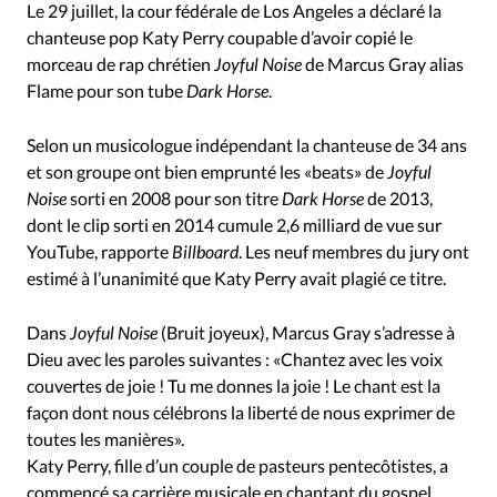
RUBRIQUES
Le 29 juillet, la cour fédérale de Los Angeles a déclaré la
Toute l'actualité
Bible
Culture
Economie
chanteuse pop Katy Perry coupable d’avoir copié le
Eglises
Histoire
Laicité
Liberté religieuse
morceau de rap chrétien
Joyful Noise
de Marcus Gray alias
Flame pour son tube
Dark Horse
.
Mission
Monde
People
Politique
Religions
Société
Selon un musicologue indépendant la chanteuse de 34 ans
et son groupe ont bien emprunté les «beats» de
Joyful
Noise
sorti en 2008 pour son titre
Dark Horse
de 2013,
dont le clip sorti en 2014 cumule 2,6 milliard de vue sur
YouTube, rapporte
Billboard
. Les neuf membres du jury ont
estimé à l’unanimité que Katy Perry avait plagié ce titre.
Dans
Joyful Noise
(Bruit joyeux), Marcus Gray s’adresse à
Dieu avec les paroles suivantes : «Chantez avec les voix
couvertes de joie ! Tu me donnes la joie ! Le chant est la
façon dont nous célébrons la liberté de nous exprimer de
toutes les manières».
Katy Perry, fille d’un couple de pasteurs pentecôtistes, a
commencé sa carrière musicale en chantant du gospel