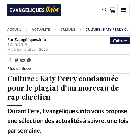
ACCUEIL
ACTUALITÉ
CULTURE
CULTURE : KATY PERRY CONDAMNÉE POUR LE PLAGIAT D’UN MORCEAU DE RAP CHRÉTIEN
FAIRE UN DON
Par
Evangéliques.info
Culture
1 Août 2019
Faire un don
Mis à jour le 15 Juin 2020
Eglises
Partager:
Société
Plus d’infos
Culture : Katy Perry condamnée
Monde
pour le plagiat d’un morceau de
Bible
rap chrétien
Toute l'actualité
Durant l'été, Evangéliques.info vous propose
Se connecter
une sélection des actualités à suivre, une fois
Devise:
CHF
par semaine.
Katy Perry dans le clip de Dark Horse © capture YouTube
©