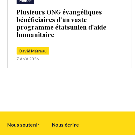
Monde
Plusieurs ONG évangéliques
bénéficiaires d’un vaste
programme étatsunien d’aide
humanitaire
David Métreau
7 Août 2026
Nous soutenir
Nous écrire