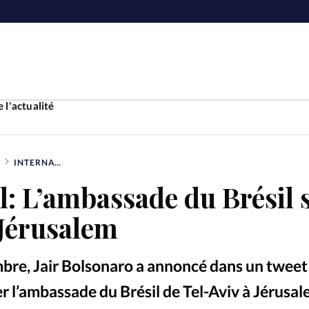
 l'actualité
INTERNATIONAL: L’AMBASSADE DU BRÉSIL SERA TRANSFÉRÉE À JÉRUSALEM
Accueil
l: L’ambassade du Brésil 
ture
Faire u
 Jérusalem
e
Laicité
À propo
mbre, Jair Bolsonaro a annoncé dans un tweet
Monde
La réda
er l’ambassade du Brésil de Tel-Aviv à Jérusal