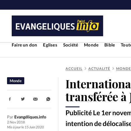
Faire un don
Eglises
Société
Monde
Bible
Toute
ACCUEIL
ACTUALITÉ
MONDE
RUBRIQUES
Internationa
Monde
Toute l'actualité
Bible
Cul
transférée à
Partager:
Economie
Eglises
Histoir
Publicité Le 1er nove
Par
Evangéliques.info
Liberté religieuse
Mission
intention de délocalis
2 Nov 2018
Mis à jour le 15 Juin 2020