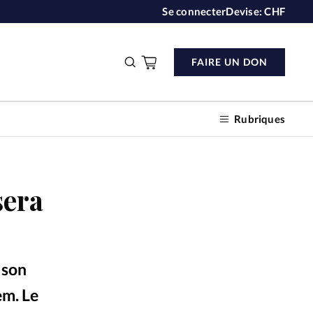
Se connecter
Devise:
CHF
FAIRE UN DON
Rubriques
sera
n don
s
 son
ction
em. Le