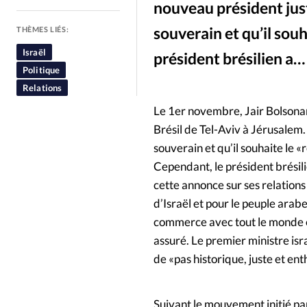
nouveau président justi
People
Politique
Religion
souverain et qu’il sou
THÈMES LIÉS:
Israël
président brésilien a…
Politique
Relations
Le 1er novembre, Jair Bolsonar
Brésil de Tel-Aviv à Jérusalem. 
souverain et qu’il souhaite le 
Cependant, le président brésili
cette annonce sur ses relations
d’Israël et pour le peuple ara
commerce avec tout le monde et
assuré. Le premier ministre isra
de «pas historique, juste et en
Suivant le mouvement initié par