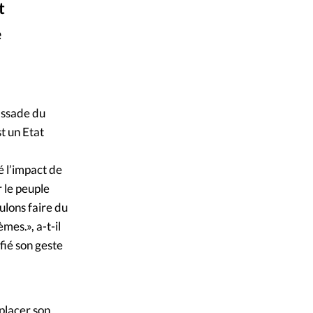
t
mpte
e
ent d'adresse
pixabay.com
©
ntacter
assade du
st un Etat
é l’impact de
 le peuple
ulons faire du
es.», a-t-il
ifié son geste
placer son