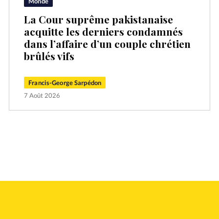
Monde
La Cour suprême pakistanaise
acquitte les derniers condamnés
dans l’affaire d’un couple chrétien
brûlés vifs
Francis-George Sarpédon
7 Août 2026