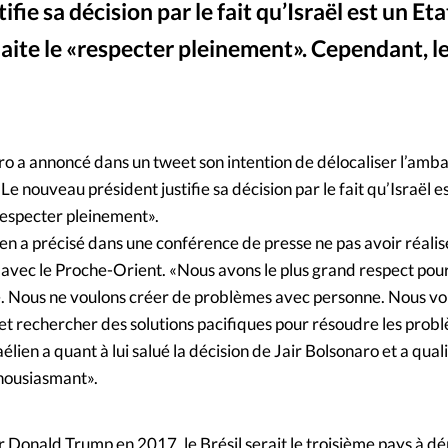
fie sa décision par le fait qu’Israël est un Eta
Mon co
s
Société
haite le «respecter pleinement». Cependant, l
Changem
Nous co
o a annoncé dans un tweet son intention de délocaliser l’amb
Le nouveau président justifie sa décision par le fait qu’Israël e
«respecter pleinement».
en a précisé dans une conférence de presse ne pas avoir réalis
 avec le Proche-Orient. «Nous avons le plus grand respect pour
be. Nous ne voulons créer de problèmes avec personne. Nous vo
 rechercher des solutions pacifiques pour résoudre les problèm
élien a quant à lui salué la décision de Jair Bolsonaro et a qual
thousiasmant».
 Donald Trump en 2017, le Brésil serait le troisième pays à dé