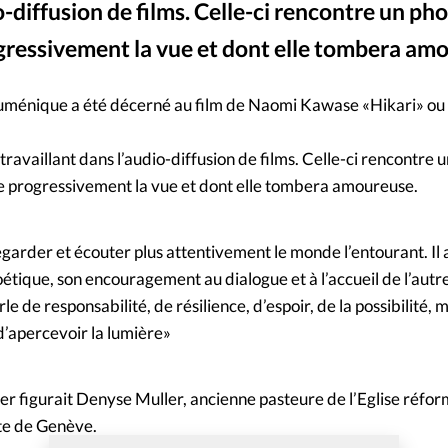
io-diffusion de films. Celle-ci rencontre un p
Mon co
s
Société
ogressivement la vue et dont elle tombera am
Changem
cuménique a été décerné au film de Naomi Kawase «Hikari» ou 
Nous co
 travaillant dans l’audio-diffusion de films. Celle-ci rencontre 
e progressivement la vue et dont elle tombera amoureuse.
regarder et écouter plus attentivement le monde l’entourant. Il 
tique, son encouragement au dialogue et à l’accueil de l’autre
rle de responsabilité, de résilience, d’espoir, de la possibilité
 d’apercevoir la lumière»
r figurait Denyse Muller, ancienne pasteure de l’Eglise réfo
nte de Genève.