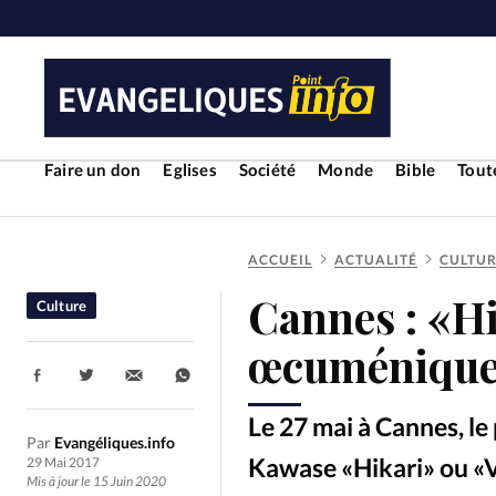
Faire un don
Eglises
Société
Monde
Bible
Toute
ACCUEIL
ACTUALITÉ
CULTU
RUBRIQUES
Cannes : «Hi
Culture
Toute l'actualité
Bible
Cul
œcuméniqu
Partager:
Economie
Eglises
Histoir
Le 27 mai à Cannes, l
Par
Evangéliques.info
Liberté religieuse
Mission
Kawase «Hikari» ou «Ve
29 Mai 2017
Mis à jour le 15 Juin 2020