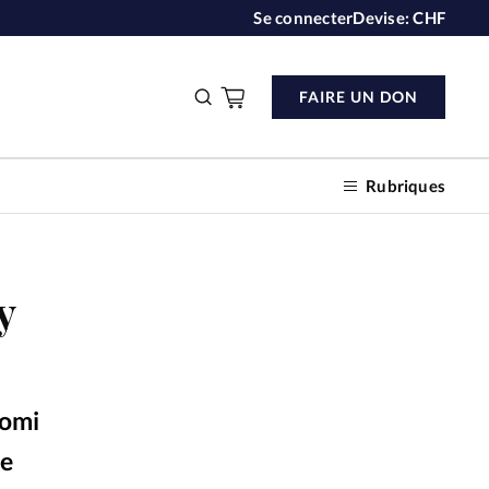
Se connecter
Devise:
CHF
FAIRE UN DON
Rubriques
y
n don
s
aomi
ction
me