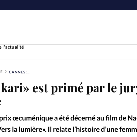
 l'actualité
RE
CANNES : «HIKARI» EST PRIMÉ PAR LE JURY ŒCUMÉNIQUE
Accueil
kari» est primé par le jur
ture
Faire u
e
e
Laicité
À propo
e prix œcuménique a été décerné au film de N
Monde
La réda
rs la lumière». Il relate l’histoire d’une fem