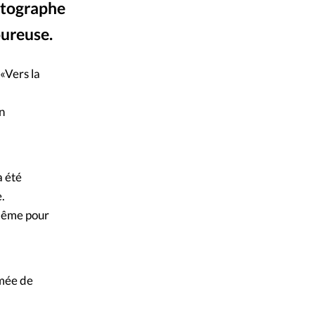
hotographe
mpte
oureuse.
ent d'adresse
«Vers la
ntacter
un
a été
.
, même pour
rmée de