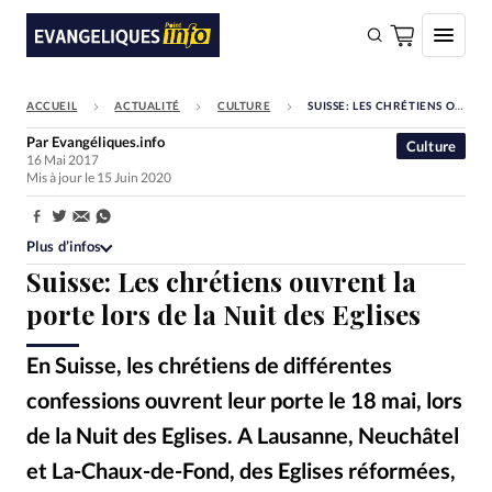
ACCUEIL
ACTUALITÉ
CULTURE
SUISSE: LES CHRÉTIENS OUVRENT LA PORTE LORS DE LA NUIT DES EGLISES
FAIRE UN DON
Par
Evangéliques.info
Culture
16 Mai 2017
Faire un don
Mis à jour le 15 Juin 2020
Eglises
Partager:
Société
Plus d’infos
Suisse: Les chrétiens ouvrent la
Monde
porte lors de la Nuit des Eglises
Bible
En Suisse, les chrétiens de différentes
Toute l'actualité
confessions ouvrent leur porte le 18 mai, lors
Se connecter
de la Nuit des Eglises. A Lausanne, Neuchâtel
Devise:
CHF
et La-Chaux-de-Fond, des Eglises réformées,