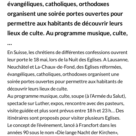
RUBRIQUES
évangéliques, catholiques, orthodoxes
Toute l'actualité
Bible
Culture
Economie
organisent une soirée portes ouvertes pour
Eglises
Histoire
Laicité
Liberté religieuse
permettre aux habitants de découvrir leurs
Mission
Monde
People
Politique
Religions
lieux de culte. Au programme musique, culte,
Société
…
En Suisse, les chrétiens de différentes confessions ouvrent
leur porte le 18 mai, lors de la Nuit des Eglises. A Lausanne,
Neuchâtel et La-Chaux-de-Fond, des Eglises réformées,
évangéliques, catholiques, orthodoxes organisent une
soirée portes ouvertes pour permettre aux habitants de
découvrir leurs lieux de culte.
Au programme musique, culte, soupe (à l’Armée du Salut),
spectacle sur Luther, expos, rencontre avec des pasteurs,
visite guidée et plus sont prévus entre 18 h et 23 h… Des
itinéraires sont proposés pour visiter plusieurs Eglises.
Le concept de l’événement, lancé à Francfort dans les
années 90 sous le nom «Die lange Nacht der Kirchen»,