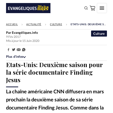
ACCUEIL
ACTUALITÉ
CULTURE
ETATS-UNIS: DEUXIÈME SAISON POUR LA SÉRIE DOCUMENTAIRE FINDING JESUS
FAIRE UN DON
Par
Evangéliques.info
Culture
9 Fév 2017
Faire un don
Mis à jour le 15 Juin 2020
Eglises
Partager:
Société
Plus d’infos
Etats-Unis: Deuxième saison pour
Monde
la série documentaire
Finding
Bible
Jesus
Toute l'actualité
La chaîne américaine CNN diffusera en mars
Se connecter
prochain la deuxième saison de sa série
Devise:
CHF
documentaire Finding Jesus. Comme dans la