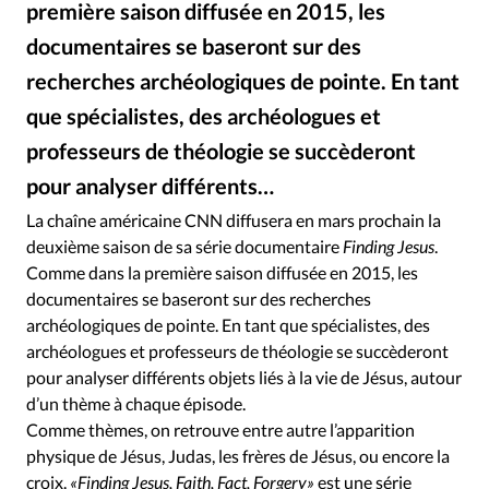
première saison diffusée en 2015, les
RUBRIQUES
Toute l'actualité
Bible
Culture
Economie
documentaires se baseront sur des
Eglises
Histoire
Laicité
Liberté religieuse
recherches archéologiques de pointe. En tant
Mission
Monde
People
Politique
Religions
que spécialistes, des archéologues et
Société
professeurs de théologie se succèderont
pour analyser différents…
La chaîne américaine CNN diffusera en mars prochain la
deuxième saison de sa série documentaire
Finding Jesus
.
Comme dans la première saison diffusée en 2015, les
documentaires se baseront sur des recherches
archéologiques de pointe. En tant que spécialistes, des
archéologues et professeurs de théologie se succèderont
pour analyser différents objets liés à la vie de Jésus, autour
d’un thème à chaque épisode.
Comme thèmes, on retrouve entre autre l’apparition
physique de Jésus, Judas, les frères de Jésus, ou encore la
croix.
«Finding Jesus, Faith, Fact, Forgery»
est une série