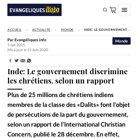
ACCUEIL
ACTUALITÉ
MONDE
INDE: LE GOUVERNEMENT DISCRIMINE LES CHRÉTIENS, SELON UN RAPPORT
FAIRE UN DON
Par
Evangéliques.info
Monde
5 Jan 2015
Faire un don
Mis à jour le 15 Juin 2020
Eglises
Partager:
Société
Inde: Le gouvernement discrimine
les chrétiens, selon un rapport
Monde
Bible
Plus de 25 millions de chrétiens indiens
Toute l'actualité
membres de la classe des «Dalits» font l’objet
de persécutions de la part du gouvernement,
Se connecter
selon un rapport de l’International Christian
Devise:
CHF
Concern, publié le 28 décembre. En effet,