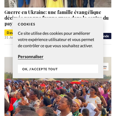
Guerre en Ukraine: une famille évangélique
décimée par une frappe russe dans le centre du
pays
COOKIES
David Métreau
Ce site utilise des cookies pour améliorer
Monde
31 Juil 2026
votre expérience utilisateur et vous permet
de contrôler ce que vous souhaitez activer.
Personnaliser
OK, J'ACCEPTE TOUT