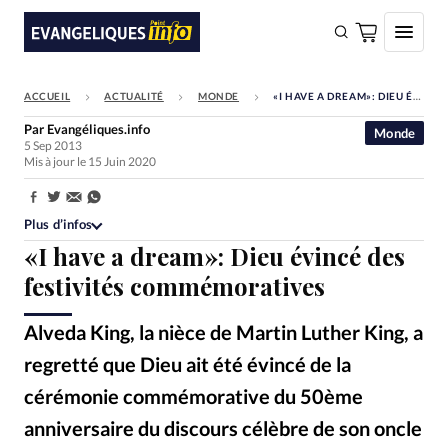
ACCUEIL
ACTUALITÉ
MONDE
«I HAVE A DREAM»: DIEU ÉVINCÉ DES FESTIVITÉS COMMÉMORATIVES
FAIRE UN DON
Par
Evangéliques.info
Monde
5 Sep 2013
Faire un don
Mis à jour le 15 Juin 2020
Eglises
Partager:
Société
Plus d’infos
«I have a dream»: Dieu évincé des
Monde
festivités commémoratives
Bible
Alveda King, la nièce de Martin Luther King, a
Toute l'actualité
regretté que Dieu ait été évincé de la
Se connecter
cérémonie commémorative du 50ème
Devise:
CHF
anniversaire du discours célèbre de son oncle