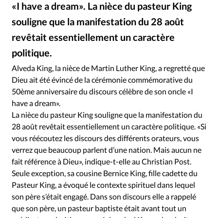
RUBRIQUES
«I have a dream». La nièce du pasteur King
Toute l'actualité
Bible
Culture
Economie
souligne que la manifestation du 28 août
Eglises
Histoire
Laicité
Liberté religieuse
revêtait essentiellement un caractère
Mission
Monde
People
Politique
Religions
politique.
Société
Alveda King, la nièce de Martin Luther King, a regretté que
Dieu ait été évincé de la cérémonie commémorative du
50ème anniversaire du discours célèbre de son oncle «I
have a dream».
La nièce du pasteur King souligne que la manifestation du
28 août revêtait essentiellement un caractère politique. «Si
vous réécoutez les discours des différents orateurs, vous
verrez que beaucoup parlent d’une nation. Mais aucun ne
fait référence à Dieu», indique-t-elle au Christian Post.
Seule exception, sa cousine Bernice King, fille cadette du
Pasteur King, a évoqué le contexte spirituel dans lequel
son père s’était engagé. Dans son discours elle a rappelé
que son père, un pasteur baptiste était avant tout un