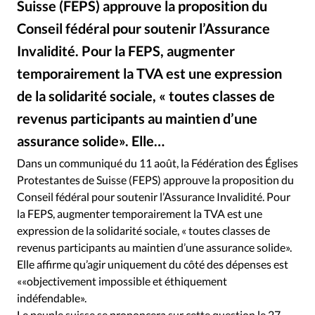
Suisse (FEPS) approuve la proposition du
RUBRIQUES
Toute l'actualité
Bible
Culture
Economie
Conseil fédéral pour soutenir l’Assurance
Eglises
Histoire
Laicité
Liberté religieuse
Invalidité. Pour la FEPS, augmenter
Mission
Monde
People
Politique
Religions
temporairement la TVA est une expression
Société
de la solidarité sociale, « toutes classes de
revenus participants au maintien d’une
assurance solide». Elle…
Dans un communiqué du 11 août, la Fédération des Églises
Protestantes de Suisse (FEPS) approuve la proposition du
Conseil fédéral pour soutenir l’Assurance Invalidité. Pour
la FEPS, augmenter temporairement la TVA est une
expression de la solidarité sociale, « toutes classes de
revenus participants au maintien d’une assurance solide».
Elle affirme qu’agir uniquement du côté des dépenses est
««objectivement impossible et éthiquement
indéfendable».
Le peuple suisse se prononcera sur cette question le 27