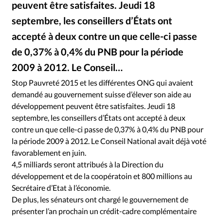
peuvent être satisfaites. Jeudi 18
RUBRIQUES
Toute l'actualité
Bible
Culture
Economie
septembre, les conseillers d’États ont
Eglises
Histoire
Laicité
Liberté religieuse
accepté à deux contre un que celle-ci passe
Mission
Monde
People
Politique
Religions
de 0,37% à 0,4% du PNB pour la période
Société
2009 à 2012. Le Conseil…
Stop Pauvreté 2015 et les différentes ONG qui avaient
demandé au gouvernement suisse d’élever son aide au
développement peuvent être satisfaites. Jeudi 18
septembre, les conseillers d’États ont accepté à deux
contre un que celle-ci passe de 0,37% à 0,4% du PNB pour
la période 2009 à 2012. Le Conseil National avait déjà voté
favorablement en juin.
4,5 milliards seront attribués à la Direction du
développement et de la coopératoin et 800 millions au
Secrétaire d’Etat à l’économie.
De plus, les sénateurs ont chargé le gouvernement de
présenter l’an prochain un crédit-cadre complémentaire