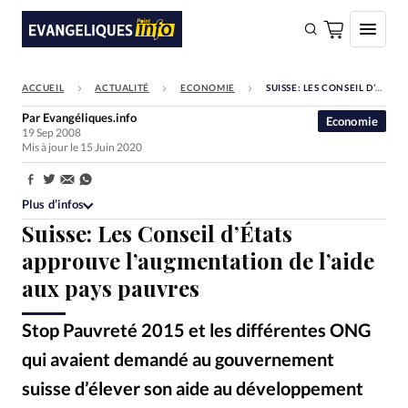
ACCUEIL
ACTUALITÉ
ECONOMIE
SUISSE: LES CONSEIL D’ÉTATS APPROUVE L’AUGMENTATION DE L’AIDE AUX PAYS PAUVRES
FAIRE UN DON
Par
Evangéliques.info
Economie
19 Sep 2008
Faire un don
Mis à jour le 15 Juin 2020
Eglises
Partager:
Société
Plus d’infos
Suisse: Les Conseil d’États
Monde
approuve l’augmentation de l’aide
Bible
aux pays pauvres
Toute l'actualité
Stop Pauvreté 2015 et les différentes ONG
Se connecter
qui avaient demandé au gouvernement
Devise:
CHF
suisse d’élever son aide au développement