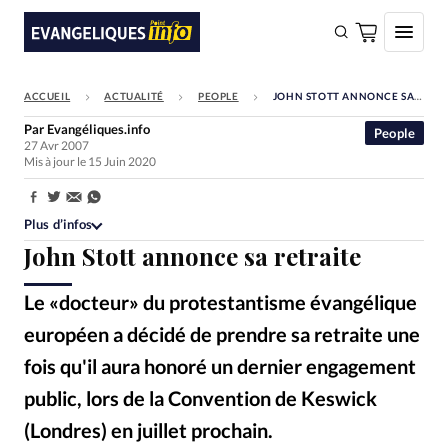
ACCUEIL
ACTUALITÉ
PEOPLE
JOHN STOTT ANNONCE SA RETRAITE
FAIRE UN DON
Par
Evangéliques.info
People
27 Avr 2007
Faire un don
Mis à jour le 15 Juin 2020
Eglises
Partager:
Société
Plus d’infos
John Stott annonce sa retraite
Monde
Bible
Le «docteur» du protestantisme évangélique
Toute l'actualité
européen a décidé de prendre sa retraite une
fois qu'il aura honoré un dernier engagement
Se connecter
public, lors de la Convention de Keswick
Devise:
CHF
(Londres) en juillet prochain.
Photo: Corey Widmer
©