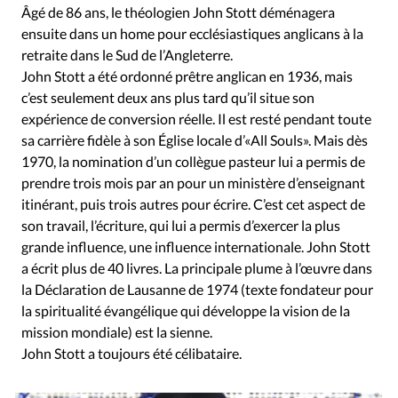
RUBRIQUES
Âgé de 86 ans, le théologien John Stott déménagera
Toute l'actualité
Bible
Culture
Economie
ensuite dans un home pour ecclésiastiques anglicans à la
Eglises
Histoire
Laicité
Liberté religieuse
retraite dans le Sud de l’Angleterre.
John Stott a été ordonné prêtre anglican en 1936, mais
Mission
Monde
People
Politique
Religions
c’est seulement deux ans plus tard qu’il situe son
Société
expérience de conversion réelle. Il est resté pendant toute
sa carrière fidèle à son Église locale d’«All Souls». Mais dès
1970, la nomination d’un collègue pasteur lui a permis de
prendre trois mois par an pour un ministère d’enseignant
itinérant, puis trois autres pour écrire. C’est cet aspect de
son travail, l’écriture, qui lui a permis d’exercer la plus
grande influence, une influence internationale. John Stott
a écrit plus de 40 livres. La principale plume à l’œuvre dans
la Déclaration de Lausanne de 1974 (texte fondateur pour
la spiritualité évangélique qui développe la vision de la
mission mondiale) est la sienne.
John Stott a toujours été célibataire.