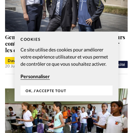
Genève: trois évangéliques déposent un recours
COOKIES
contre l’interdiction des signes religieux pour
les élus
Ce site utilise des cookies pour améliorer
votre expérience utilisateur et vous permet
David Métreau
de contrôler ce que vous souhaitez activer.
Laicité
20 Juil 2026
Personnaliser
OK, J'ACCEPTE TOUT