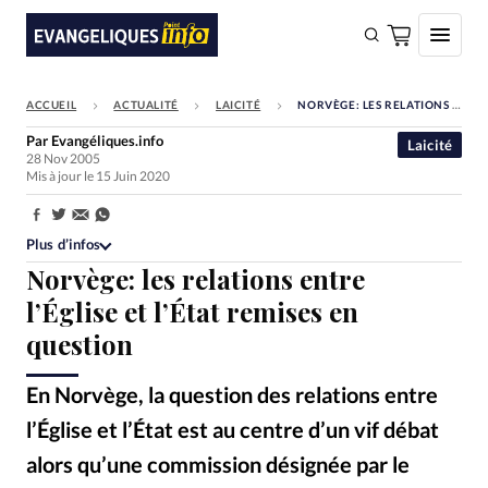
ACCUEIL
ACTUALITÉ
LAICITÉ
NORVÈGE: LES RELATIONS ENTRE L’ÉGLISE ET L’ÉTAT REMISES EN QUESTION
FAIRE UN DON
Par
Evangéliques.info
Laicité
28 Nov 2005
Faire un don
Mis à jour le 15 Juin 2020
Eglises
Partager:
Société
Plus d’infos
Norvège: les relations entre
Monde
l’Église et l’État remises en
Bible
question
Toute l'actualité
En Norvège, la question des relations entre
Se connecter
l’Église et l’État est au centre d’un vif débat
Devise:
CHF
alors qu’une commission désignée par le