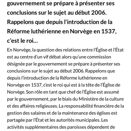
gouvernement se prépare à présenter ses
RUBRIQUES
Toute l'actualité
Bible
Culture
Economie
conclusions sur le sujet au début 2006.
Eglises
Histoire
Laicité
Liberté religieuse
Rappelons que depuis l’introduction de la
Mission
Monde
People
Politique
Religions
Réforme luthérienne en Norvège en 1537,
Société
c’est le roi…
En Norvège, la question des relations entre l’Église et l’État
est au centre d’un vif débat alors qu’une commission
désignée par le gouvernement se prépare à présenter ses
conclusions sur le sujet au début 2006. Rappelons que
depuis l’introduction de la Réforme luthérienne en
Norvège en 1537, c’est le roi qui est à la tête de l’Église de
Norvège. Son rôle en tant que chef de l’Église est assumé
par le gouvernement, par le biais du Ministère de la culture
et des affaires religieuses. La responsabilité financière de la
gestion des salaires et de la maintenance des églises est
partagée par l’État et les autorités municipales. Les
activités supplémentaires des paroisses dépendent de