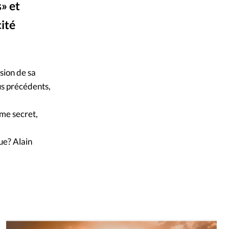
» et
mpte
cité
ent d'adresse
ntacter
sion de sa
us précédents,
ème secret,
ue? Alain