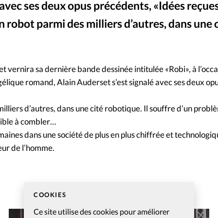
 avec ses deux opus précédents, «Idées reçues
Mon co
s
Société
n robot parmi des milliers d’autres, dans une 
Changem
Nous co
 vernira sa dernière bande dessinée intitulée «Robi», à l’occa
ngélique romand, Alain Auderset s’est signalé avec ses deux op
illiers d’autres, dans une cité robotique. Il souffre d’un probl
sible à combler…
aines dans une société de plus en plus chiffrée et technologiq
leur de l’homme.
COOKIES
Ce site utilise des cookies pour améliorer