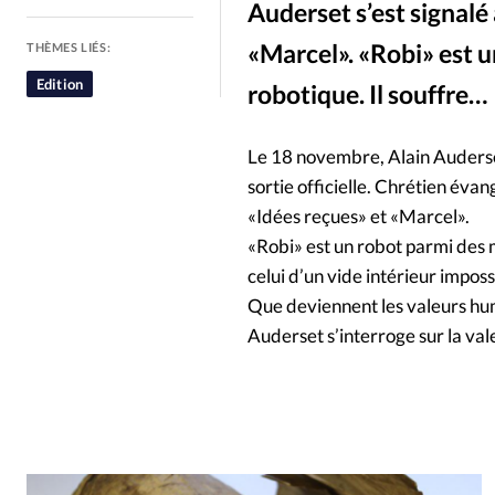
Auderset s’est signalé
People
Politique
Religion
«Marcel». «Robi» est u
THÈMES LIÉS:
Edition
robotique. Il souffre…
Le 18 novembre, Alain Auderset
sortie officielle. Chrétien éva
«Idées reçues» et «Marcel».
«Robi» est un robot parmi des m
celui d’un vide intérieur impos
Que deviennent les valeurs hum
Auderset s’interroge sur la va