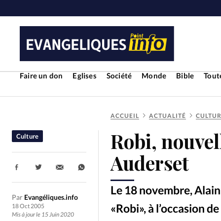
Faire un don
Eglises
Société
Monde
Bible
Toute
ACCUEIL
ACTUALITÉ
CULTU
RUBRIQUES
Robi, nouvel
Culture
Toute l'actualité
Bible
Cul
Auderset
Partager:
Economie
Eglises
Histoir
Le 18 novembre, Alain 
Par
Evangéliques.info
Liberté religieuse
Mission
«Robi», à l’occasion de
18 Oct 2005
Mis à jour le 15 Juin 2020