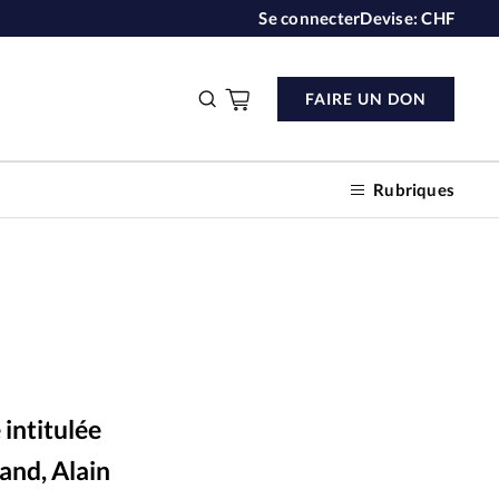
Se connecter
Devise:
CHF
FAIRE UN DON
Rubriques
n don
s
intitulée
ction
mand, Alain