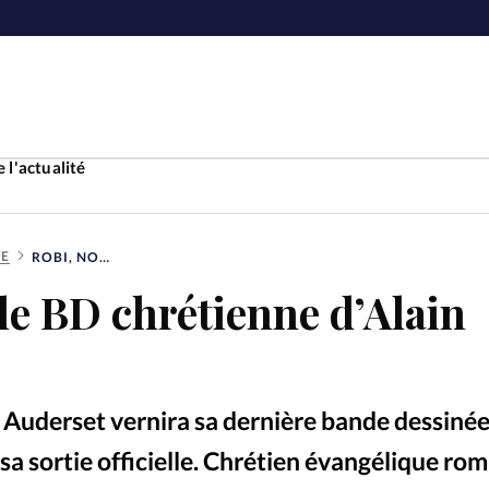
 l'actualité
RE
ROBI, NOUVELLE BD CHRÉTIENNE D’ALAIN AUDERSET
Accueil
le BD chrétienne d’Alain
ture
Faire u
e
Laicité
À propo
Auderset vernira sa dernière bande dessinée 
Monde
La réda
 sa sortie officielle. Chrétien évangélique ro